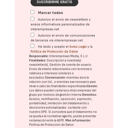
SUSCRIBIRME GRATIS
Marcar todos
Autorizo el envío de newsletters y
avisos informativos personalizados de
interempresas.net
Autorizo el envío de comunicaciones
de terceros vía interempresas.net
He leído y acepto el
Aviso Legal
y la
Política de Protección de Datos
Responsable:
Interempresas Media, S.L.U.
Finalidades:
Suscripción a nuestra(s)
newsletter(s). Gestión de cuenta de usuario.
Envío de emails relacionados con la misma o
relativos a intereses similares o
asociados.
Conservación:
mientras dure la
relación con Ud., o mientras sea necesario para
llevar a cabo las finalidades especificadas
Cesión:
Los datos pueden cederse a otras
empresas del
grupo
por motivos de gestión interna.
Derechos:
Acceso, rectificación, oposición, supresión,
portabilidad, limitación del tratatamiento y
decisiones automatizadas:
contacte con
nuestro DPD
. Si considera que el tratamiento no
se ajusta a la normativa vigente, puede presentar
reclamación ante la
AEPD
.
Más información:
Política de Protección de Datos