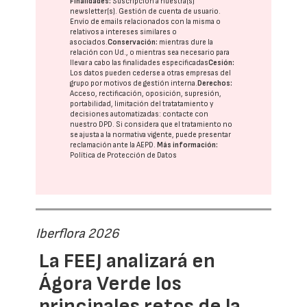
Finalidades:
Suscripción a nuestra(s)
newsletter(s). Gestión de cuenta de usuario.
Envío de emails relacionados con la misma o
relativos a intereses similares o
asociados.
Conservación:
mientras dure la
relación con Ud., o mientras sea necesario para
llevar a cabo las finalidades especificadas
Cesión:
Los datos pueden cederse a otras
empresas del
grupo
por motivos de gestión interna.
Derechos:
Acceso, rectificación, oposición, supresión,
portabilidad, limitación del tratatamiento y
decisiones automatizadas:
contacte con
nuestro DPD
. Si considera que el tratamiento no
se ajusta a la normativa vigente, puede presentar
reclamación ante la
AEPD
.
Más información:
Política de Protección de Datos
Iberflora 2026
La FEEJ analizará en
Ágora Verde los
principales retos de la