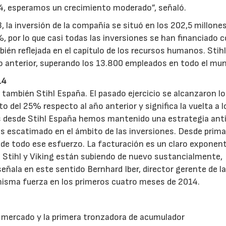
, esperamos un crecimiento moderado”, señaló.
3, la inversión de la compañía se situó en los 202,5 millone
%, por lo que casi todas las inversiones se han financiado 
bién reflejada en el capítulo de los recursos humanos. Stih
o anterior, superando los 13.800 empleados en todo el mu
14
a también Stihl España. El pasado ejercicio se alcanzaron l
o del 25% respecto al año anterior y significa la vuelta a l
isis desde Stihl España hemos mantenido una estrategia anti
os escatimado en el ámbito de las inversiones. Desde prim
e todo ese esfuerzo. La facturación es un claro exponen
 Stihl y Viking están subiendo de nuevo sustancialmente,
señala en este sentido Bernhard Iber, director gerente de la f
misma fuerza en los primeros cuatro meses de 2014.
16/07/2026
30/07/2026
l mercado y la primera tronzadora de acumulador