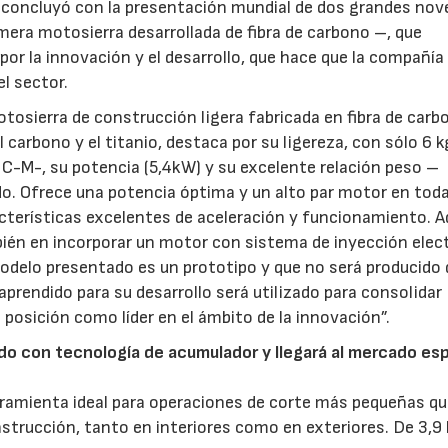
po concluyó con la presentación mundial de dos grandes no
mera motosierra desarrollada de fibra de carbono –, que
por la innovación y el desarrollo, que hace que la compañía
el sector.
osierra de construcción ligera fabricada en fibra de carb
 carbono y el titanio, destaca por su ligereza, con sólo 6 k
 C-M-, su potencia (5,4kW) y su excelente relación peso –
do. Ofrece una potencia óptima y un alto par motor en toda
acterísticas excelentes de aceleración y funcionamiento. 
ién en incorporar un motor con sistema de inyección elec
odelo presentado es un prototipo y que no será producido 
prendido para su desarrollo será utilizado para consolidar
posición como líder en el ámbito de la innovación”.
do con tecnología de acumulador y llegará al mercado es
erramienta ideal para operaciones de corte más pequeñas qu
construcción, tanto en interiores como en exteriores. De 3,9