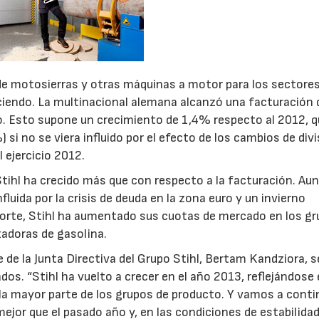
ón de motosierras y otras máquinas a motor para los sectore
reciendo. La multinacional alemana alcanzó una facturación 
o. Esto supone un crecimiento de 1,4% respecto al 2012, 
) si no se viera influido por el efecto de los cambios de div
 ejercicio 2012.
Stihl ha crecido más que con respecto a la facturación. Aun
luida por la crisis de deuda en la zona euro y un invierno
Norte, Stihl ha aumentado sus cuotas de mercado en los gr
adoras de gasolina.
e de la Junta Directiva del Grupo Stihl, Bertam Kandziora, s
os. “Stihl ha vuelto a crecer en el año 2013, reflejándose
 la mayor parte de los grupos de producto. Y vamos a conti
or que el pasado año y, en las condiciones de estabilidad