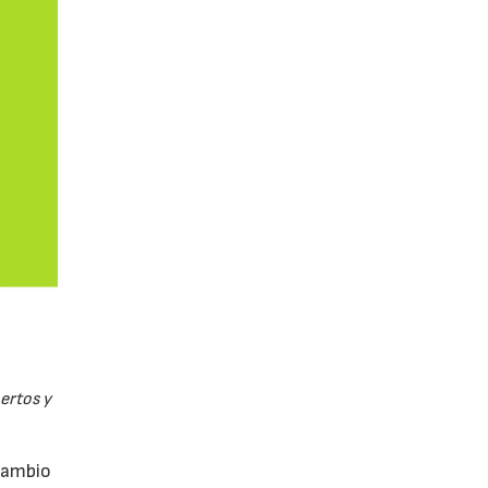
pertos y
rcambio