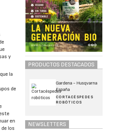
s
de
que
isas y
PRODUCTOS DESTACADOS
que la
Gardena - Husqvarna
upos de
España
CORTACÉSPEDES
ROBÓTICOS
e
 este
nuar en
NEWSLETTERS
 de los