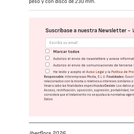
peso y con disco de 230 mm.
Suscríbase a nuestra Newsletter -
Marcar todos
Autorizo el envío de newsletters y avisos inform
Autorizo el envío de comunicaciones de terceros 
He leído y acepto el
Aviso Legal
y la
Política de Pr
Responsable:
Interempresas Media, S.L.U.
Finalidades:
Suscri
relacionados con la misma o relativos a intereses similares 
llevar a cabo las finalidades especificadas
Cesión:
Los datos p
Acceso, rectificación, oposición, supresión, portabilidad, l
considera que el tratamiento no se ajusta a la normativa vige
Datos
Iberflora 2026