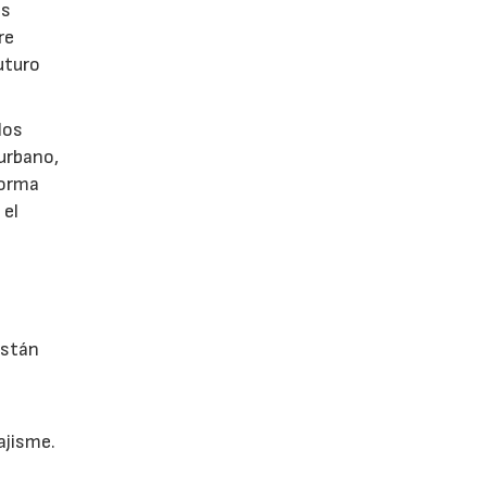
as
re
uturo
los
 urbano,
 forma
 el
están
ajisme.