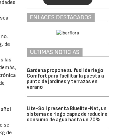
vedades
ENLACES DESTACADOS
 sea
ono.
g. de
ÚLTIMAS NOTICIAS
s las
Además,
Gardena propone su fusil de riego
trónica
Comfort para facilitar la puesta a
punto de jardines y terrazas en
de
verano
Lite-Soil presenta Bluelite-Net, un
pañol
sistema de riego capaz de reducir el
consumo de agua hasta un 70%
e se
 kg de