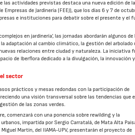
re las actividades previstas destaca una nueva edición de l
 Empresas de Jardinería (FEEJ), que los días 6 y 7 de octub
presas e instituciones para debatir sobre el presente y el f
omplejos en jardinería', las jornadas abordarán algunos de 
la adaptación al cambio climático, la gestión del arbolado
las nuevas relaciones entre ciudad y naturaleza. La iniciativa
acio de Iberflora dedicado a la divulgación, la innovación y
el sector
sos prácticos y mesas redondas con la participación de
freciendo una visión transversal sobre las tendencias que 
a gestión de las zonas verdes.
ubre, comenzará con una ponencia sobre rewilding y la
urbanos, impartida por Sergio Carratalá, de Mata Alta Pais
 Miguel Martín, del IIAMA-UPV, presentarán el proyecto de