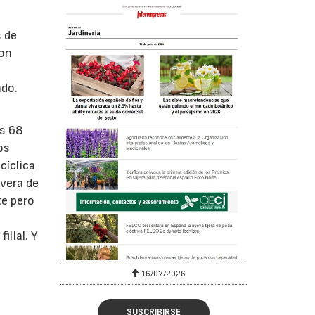
s de
con
l
ndo.
os 68
os
cíclica
avera de
te pero
ilial. Y
16/07/2026
SUSCRIBIRSE