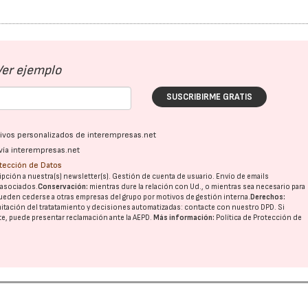
Ver ejemplo
SUSCRIBIRME GRATIS
ativos personalizados de interempresas.net
vía interempresas.net
otección de Datos
pción a nuestra(s) newsletter(s). Gestión de cuenta de usuario. Envío de emails
o asociados.
Conservación:
mientras dure la relación con Ud., o mientras sea necesario para
ueden cederse a otras
empresas del grupo
por motivos de gestión interna.
Derechos:
imitación del tratatamiento y decisiones automatizadas:
contacte con nuestro DPD
. Si
nte, puede presentar reclamación ante la
AEPD
.
Más información:
Política de Protección de