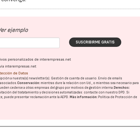
Ver ejemplo
SUSCRIBIRME GRATIS
ativos personalizados de interempresas.net
vía interempresas.net
otección de Datos
pción a nuestra(s) newsletter(s). Gestión de cuenta de usuario. Envío de emails
o asociados.
Conservación:
mientras dure la relación con Ud., o mientras sea necesario para
ueden cederse a otras
empresas del grupo
por motivos de gestión interna.
Derechos:
imitación del tratatamiento y decisiones automatizadas:
contacte con nuestro DPD
. Si
nte, puede presentar reclamación ante la
AEPD
.
Más información:
Política de Protección de
16/07/2026
30/07/2026