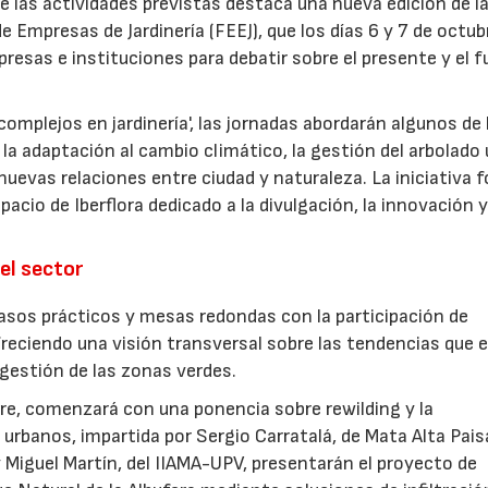
re las actividades previstas destaca una nueva edición de l
 Empresas de Jardinería (FEEJ), que los días 6 y 7 de octub
presas e instituciones para debatir sobre el presente y el f
omplejos en jardinería', las jornadas abordarán algunos de 
la adaptación al cambio climático, la gestión del arbolado
las nuevas relaciones entre ciudad y naturaleza. La iniciativa
acio de Iberflora dedicado a la divulgación, la innovación y
el sector
sos prácticos y mesas redondas con la participación de
freciendo una visión transversal sobre las tendencias que 
a gestión de las zonas verdes.
ubre, comenzará con una ponencia sobre rewilding y la
urbanos, impartida por Sergio Carratalá, de Mata Alta Pais
 Miguel Martín, del IIAMA-UPV, presentarán el proyecto de