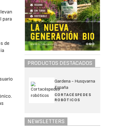
llevan
l para
os de
ia
PRODUCTOS DESTACADOS
suario
Gardena - Husqvarna
España
CORTACÉSPEDES
ónico.
ROBÓTICOS
as
NEWSLETTERS