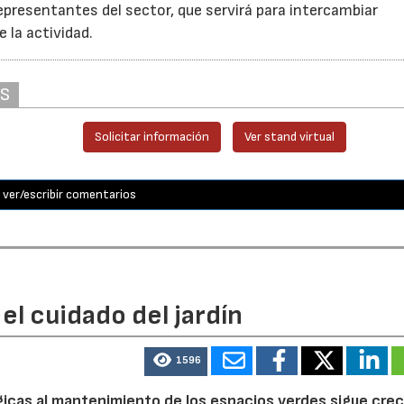
epresentantes del sector, que servirá para intercambiar
e la actividad.
AS
Solicitar información
Ver stand virtual
ver/escribir comentarios
el cuidado del jardín
1596
ógicas al mantenimiento de los espacios verdes sigue cre