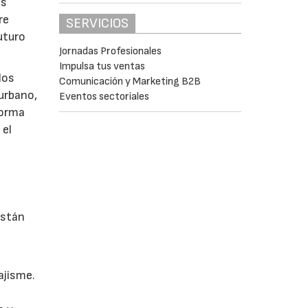
as
re
SERVICIOS
uturo
Jornadas Profesionales
Impulsa tus ventas
los
Comunicación y Marketing B2B
 urbano,
Eventos sectoriales
 forma
 el
están
ajisme.