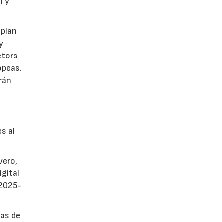
n y
 plan
y
ctors
opeas.
rán
es al
vero,
igital
 2025-
sas de