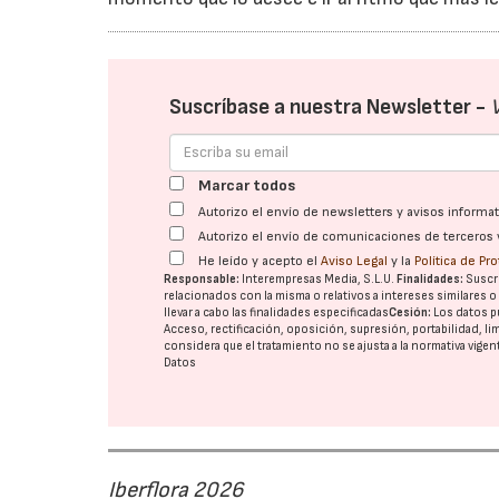
Suscríbase a nuestra Newsletter -
Marcar todos
Autorizo el envío de newsletters y avisos inform
Autorizo el envío de comunicaciones de terceros 
He leído y acepto el
Aviso Legal
y la
Política de Pr
Responsable:
Interempresas Media, S.L.U.
Finalidades:
Suscri
relacionados con la misma o relativos a intereses similares 
llevar a cabo las finalidades especificadas
Cesión:
Los datos p
Acceso, rectificación, oposición, supresión, portabilidad, l
considera que el tratamiento no se ajusta a la normativa vige
Datos
Iberflora 2026