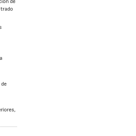
ción de
ntrado
s
a
 de
riores,