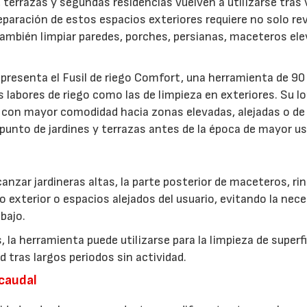
 terrazas y segundas residencias vuelven a utilizarse tras 
aración de estos espacios exteriores requiere no solo rev
 también limpiar paredes, porches, persianas, maceteros el
presenta el Fusil de riego Comfort, una herramienta de 90
s labores de riego como las de limpieza en exteriores. Su l
gua con mayor comodidad hacia zonas elevadas, alejadas o de
punto de jardines y terrazas antes de la época de mayor us
alcanzar jardineras altas, la parte posterior de maceteros, r
rio exterior o espacios alejados del usuario, evitando la nec
bajo.
, la herramienta puede utilizarse para la limpieza de superf
 tras largos periodos sin actividad.
 caudal