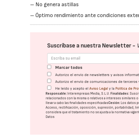
– No genera astillas
– Óptimo rendimiento ante condiciones exter
Suscríbase a nuestra Newsletter -
Marcar todos
Autorizo el envío de newsletters y avisos inform
Autorizo el envío de comunicaciones de terceros 
He leído y acepto el
Aviso Legal
y la
Política de Pr
Responsable:
Interempresas Media, S.L.U.
Finalidades:
Suscri
relacionados con la misma o relativos a intereses similares 
llevar a cabo las finalidades especificadas
Cesión:
Los datos p
Acceso, rectificación, oposición, supresión, portabilidad, l
considera que el tratamiento no se ajusta a la normativa vige
Datos