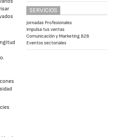
varios
isar
SERVICIOS
evados
Jornadas Profesionales
Impulsa tus ventas
Comunicación y Marketing B2B
ongitud
Eventos sectoriales
o.
incones
esidad
icies