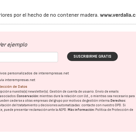
iores por el hecho de no contener madera.
www.verdalia.
Ver ejemplo
SUSCRIBIRME GRATIS
ativos personalizados de interempresas.net
vía interempresas.net
otección de Datos
pción a nuestra(s) newsletter(s). Gestión de cuenta de usuario. Envío de emails
o asociados.
Conservación:
mientras dure la relación con Ud., o mientras sea necesario para
ueden cederse a otras
empresas del grupo
por motivos de gestión interna.
Derechos:
imitación del tratatamiento y decisiones automatizadas:
contacte con nuestro DPD
. Si
nte, puede presentar reclamación ante la
AEPD
.
Más información:
Política de Protección de
16/07/2026