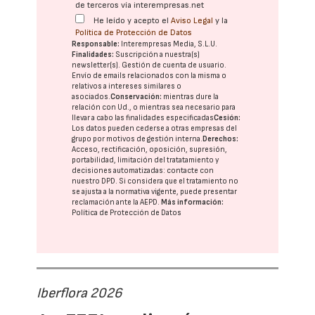
de terceros vía interempresas.net
He leído y acepto el
Aviso Legal
y la
Política de Protección de Datos
Responsable:
Interempresas Media, S.L.U.
Finalidades:
Suscripción a nuestra(s)
newsletter(s). Gestión de cuenta de usuario.
Envío de emails relacionados con la misma o
relativos a intereses similares o
asociados.
Conservación:
mientras dure la
relación con Ud., o mientras sea necesario para
llevar a cabo las finalidades especificadas
Cesión:
Los datos pueden cederse a otras
empresas del
grupo
por motivos de gestión interna.
Derechos:
Acceso, rectificación, oposición, supresión,
portabilidad, limitación del tratatamiento y
decisiones automatizadas:
contacte con
nuestro DPD
. Si considera que el tratamiento no
se ajusta a la normativa vigente, puede presentar
reclamación ante la
AEPD
.
Más información:
Política de Protección de Datos
Iberflora 2026