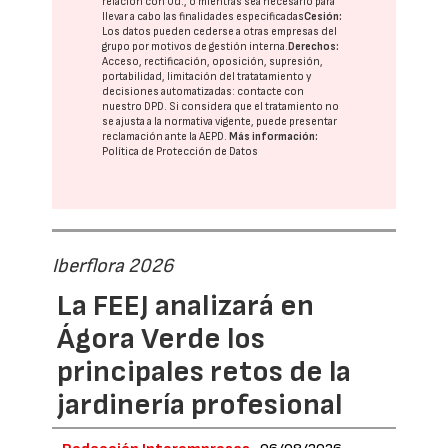
relación con Ud., o mientras sea necesario para
llevar a cabo las finalidades especificadas
Cesión:
Los datos pueden cederse a otras
empresas del
grupo
por motivos de gestión interna.
Derechos:
Acceso, rectificación, oposición, supresión,
portabilidad, limitación del tratatamiento y
decisiones automatizadas:
contacte con
nuestro DPD
. Si considera que el tratamiento no
se ajusta a la normativa vigente, puede presentar
reclamación ante la
AEPD
.
Más información:
Política de Protección de Datos
Iberflora 2026
La FEEJ analizará en
Ágora Verde los
principales retos de la
jardinería profesional