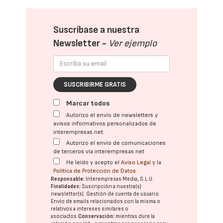
Suscríbase a nuestra
Newsletter -
Ver ejemplo
SUSCRIBIRME GRATIS
Marcar todos
Autorizo el envío de newsletters y
avisos informativos personalizados de
interempresas.net
Autorizo el envío de comunicaciones
de terceros vía interempresas.net
He leído y acepto el
Aviso Legal
y la
Política de Protección de Datos
Responsable:
Interempresas Media, S.L.U.
Finalidades:
Suscripción a nuestra(s)
newsletter(s). Gestión de cuenta de usuario.
Envío de emails relacionados con la misma o
relativos a intereses similares o
asociados.
Conservación:
mientras dure la