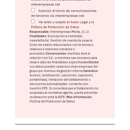
interempresas.net
Autorizo el envío de comunicaciones
de terceros vía interempresas.net
He leído y acepto el
Aviso Legal
y la
Política de Protección de Datos
Responsable:
Interempresas Media, S.L.U.
Finalidades:
Suscripción a nuestra(s)
newsletter(s). Gestión de cuenta de usuario.
Envío de emails relacionados con la misma o
relativos a intereses similares o
asociados.
Conservación:
mientras dure la
relación con Ud., o mientras sea necesario para
llevar a cabo las finalidades especificadas
Cesión:
Los datos pueden cederse a otras
empresas del
grupo
por motivos de gestión interna.
Derechos:
Acceso, rectificación, oposición, supresión,
portabilidad, limitación del tratatamiento y
decisiones automatizadas:
contacte con
nuestro DPD
. Si considera que el tratamiento no
se ajusta a la normativa vigente, puede presentar
reclamación ante la
AEPD
.
Más información:
Política de Protección de Datos