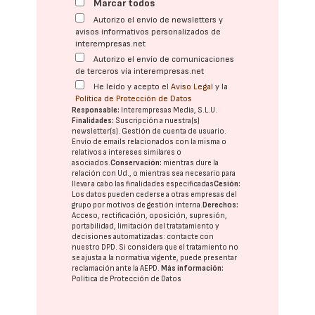
Marcar todos
Autorizo el envío de newsletters y
avisos informativos personalizados de
interempresas.net
Autorizo el envío de comunicaciones
de terceros vía interempresas.net
He leído y acepto el
Aviso Legal
y la
Política de Protección de Datos
Responsable:
Interempresas Media, S.L.U.
Finalidades:
Suscripción a nuestra(s)
newsletter(s). Gestión de cuenta de usuario.
Envío de emails relacionados con la misma o
relativos a intereses similares o
asociados.
Conservación:
mientras dure la
relación con Ud., o mientras sea necesario para
llevar a cabo las finalidades especificadas
Cesión:
Los datos pueden cederse a otras
empresas del
grupo
por motivos de gestión interna.
Derechos:
Acceso, rectificación, oposición, supresión,
portabilidad, limitación del tratatamiento y
decisiones automatizadas:
contacte con
nuestro DPD
. Si considera que el tratamiento no
se ajusta a la normativa vigente, puede presentar
reclamación ante la
AEPD
.
Más información:
Política de Protección de Datos