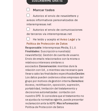
SUSCRIBIRME GRATIS
Marcar todos
Autorizo el envío de newsletters y
avisos informativos personalizados de
interempresas.net
Autorizo el envío de comunicaciones
de terceros vía interempresas.net
He leído y acepto el
Aviso Legal
y la
Política de Protección de Datos
Responsable:
Interempresas Media, S.L.U.
Finalidades:
Suscripción a nuestra(s)
newsletter(s). Gestión de cuenta de usuario.
Envío de emails relacionados con la misma o
relativos a intereses similares o
asociados.
Conservación:
mientras dure la
relación con Ud., o mientras sea necesario para
llevar a cabo las finalidades especificadas
Cesión:
Los datos pueden cederse a otras
empresas del
grupo
por motivos de gestión interna.
Derechos:
Acceso, rectificación, oposición, supresión,
portabilidad, limitación del tratatamiento y
decisiones automatizadas:
contacte con
nuestro DPD
. Si considera que el tratamiento no
se ajusta a la normativa vigente, puede presentar
reclamación ante la
AEPD
.
Más información:
Política de Protección de Datos