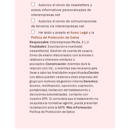
Autorizo el envío de newsletters y
avisos informativos personalizados de
interempresas.net
Autorizo el envío de comunicaciones
de terceros vía interempresas.net
He leído y acepto el
Aviso Legal
y la
Política de Protección de Datos
Responsable:
Interempresas Media, S.L.U.
Finalidades:
Suscripción a nuestra(s)
newsletter(s). Gestión de cuenta de usuario.
Envío de emails relacionados con la misma o
relativos a intereses similares o
asociados.
Conservación:
mientras dure la
relación con Ud., o mientras sea necesario para
llevar a cabo las finalidades especificadas
Cesión:
Los datos pueden cederse a otras
empresas del
grupo
por motivos de gestión interna.
Derechos:
Acceso, rectificación, oposición, supresión,
portabilidad, limitación del tratatamiento y
decisiones automatizadas:
contacte con
nuestro DPD
. Si considera que el tratamiento no
se ajusta a la normativa vigente, puede presentar
reclamación ante la
AEPD
.
Más información:
Política de Protección de Datos