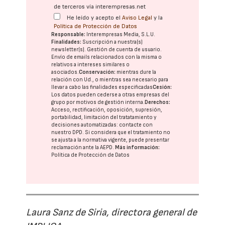
de terceros vía interempresas.net
He leído y acepto el
Aviso Legal
y la
Política de Protección de Datos
Responsable:
Interempresas Media, S.L.U.
Finalidades:
Suscripción a nuestra(s)
newsletter(s). Gestión de cuenta de usuario.
Envío de emails relacionados con la misma o
relativos a intereses similares o
asociados.
Conservación:
mientras dure la
relación con Ud., o mientras sea necesario para
llevar a cabo las finalidades especificadas
Cesión:
Los datos pueden cederse a otras
empresas del
grupo
por motivos de gestión interna.
Derechos:
Acceso, rectificación, oposición, supresión,
portabilidad, limitación del tratatamiento y
decisiones automatizadas:
contacte con
nuestro DPD
. Si considera que el tratamiento no
se ajusta a la normativa vigente, puede presentar
reclamación ante la
AEPD
.
Más información:
Política de Protección de Datos
Laura Sanz de Siria, directora general de