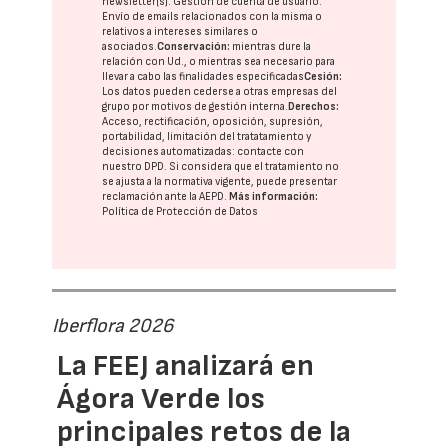
newsletter(s). Gestión de cuenta de usuario.
Envío de emails relacionados con la misma o
relativos a intereses similares o
asociados.
Conservación:
mientras dure la
relación con Ud., o mientras sea necesario para
llevar a cabo las finalidades especificadas
Cesión:
Los datos pueden cederse a otras
empresas del
grupo
por motivos de gestión interna.
Derechos:
Acceso, rectificación, oposición, supresión,
portabilidad, limitación del tratatamiento y
decisiones automatizadas:
contacte con
nuestro DPD
. Si considera que el tratamiento no
se ajusta a la normativa vigente, puede presentar
reclamación ante la
AEPD
.
Más información:
Política de Protección de Datos
Iberflora 2026
La FEEJ analizará en
Ágora Verde los
principales retos de la