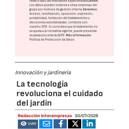
llevar a cabo las finalidades especificadas
Cesión:
Los datos pueden cederse a otras
empresas del
grupo
por motivos de gestión interna.
Derechos:
Acceso, rectificación, oposición, supresión,
portabilidad, limitación del tratatamiento y
decisiones automatizadas:
contacte con
nuestro DPD
. Si considera que el tratamiento no
se ajusta a la normativa vigente, puede presentar
reclamación ante la
AEPD
.
Más información:
Política de Protección de Datos
Innovación y jardinería
La tecnología
revoluciona el cuidado
del jardín
Redacción Interempresas
30/07/2026
1485