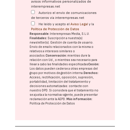
avisos informativos personalizados de
interempresas.net
Autorizo el envío de comunicaciones
de terceros vía interempresas.net
He leído y acepto el
Aviso Legal
y la
Política de Protección de Datos
Responsable:
Interempresas Media, S.L.U.
Finalidades:
Suscripción a nuestra(s)
newsletter(s). Gestión de cuenta de usuario.
Envío de emails relacionados con la misma o
relativos a intereses similares o
asociados.
Conservación:
mientras dure la
relación con Ud., o mientras sea necesario para
llevar a cabo las finalidades especificadas
Cesión:
Los datos pueden cederse a otras
empresas del
grupo
por motivos de gestión interna.
Derechos:
Acceso, rectificación, oposición, supresión,
portabilidad, limitación del tratatamiento y
decisiones automatizadas:
contacte con
nuestro DPD
. Si considera que el tratamiento no
se ajusta a la normativa vigente, puede presentar
reclamación ante la
AEPD
.
Más información:
Política de Protección de Datos