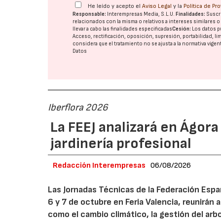
He leído y acepto el
Aviso Legal
y la
Política de Pr
Responsable:
Interempresas Media, S.L.U.
Finalidades:
Suscri
relacionados con la misma o relativos a intereses similares 
llevar a cabo las finalidades especificadas
Cesión:
Los datos p
Acceso, rectificación, oposición, supresión, portabilidad, l
considera que el tratamiento no se ajusta a la normativa vige
Datos
Iberflora 2026
La FEEJ analizará en Ágora
jardinería profesional
Redacción Interempresas
06/08/2026
Las Jornadas Técnicas de la Federación Españ
6 y 7 de octubre en Feria Valencia, reunirán
como el cambio climático, la gestión del arbola