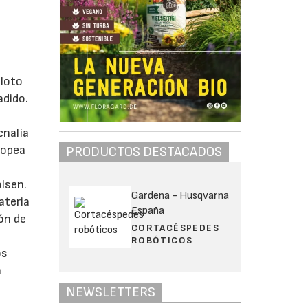
iloto
adido.
o
cnalia
ropea
PRODUCTOS DESTACADOS
lsen.
Gardena - Husqvarna
ateria
España
ón de
CORTACÉSPEDES
l
ROBÓTICOS
os
a
NEWSLETTERS