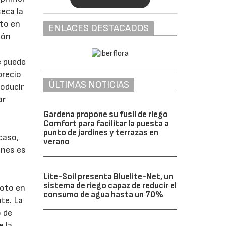
seca la
cto en
ENLACES DESTACADOS
ión
e puede
precio
ÚLTIMAS NOTICIAS
roducir
ar
Gardena propone su fusil de riego
Comfort para facilitar la puesta a
n
punto de jardines y terrazas en
caso,
verano
ones es
Lite-Soil presenta Bluelite-Net, un
sistema de riego capaz de reducir el
loto en
consumo de agua hasta un 70%
te. La
o de
 la