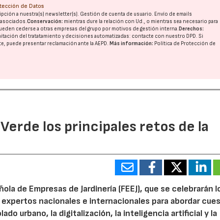
otección de Datos
pción a nuestra(s) newsletter(s). Gestión de cuenta de usuario. Envío de emails
o asociados.
Conservación:
mientras dure la relación con Ud., o mientras sea necesario para
ueden cederse a otras
empresas del grupo
por motivos de gestión interna.
Derechos:
imitación del tratatamiento y decisiones automatizadas:
contacte con nuestro DPD
. Si
nte, puede presentar reclamación ante la
AEPD
.
Más información:
Política de Protección de
 Verde los principales retos de la
ola de Empresas de Jardinería (FEEJ), que se celebrarán l
 a expertos nacionales e internacionales para abordar cue
do urbano, la digitalización, la inteligencia artificial y la