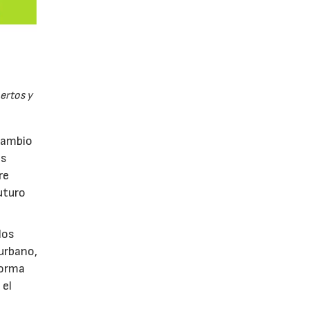
pertos y
rcambio
as
re
uturo
los
 urbano,
 forma
 el