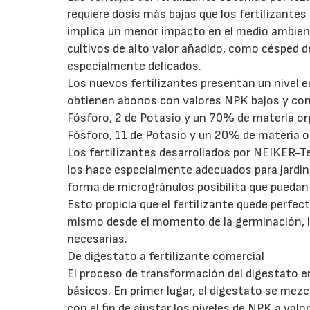
requiere dosis más bajas que los fertilizantes
implica un menor impacto en el medio ambient
cultivos de alto valor añadido, como césped d
especialmente delicados.
Los nuevos fertilizantes presentan un nivel e
obtienen abonos con valores NPK bajos y con 
Fósforo, 2 de Potasio y un 70% de materia or
Fósforo, 11 de Potasio y un 20% de materia o
Los fertilizantes desarrollados por NEIKER-Tec
los hace especialmente adecuados para jardine
forma de microgránulos posibilita que puedan 
Esto propicia que el fertilizante quede perfe
mismo desde el momento de la germinación, lo
necesarias.
De digestato a fertilizante comercial
El proceso de transformación del digestato e
básicos. En primer lugar, el digestato se mez
con el fin de ajustar los niveles de NPK a val