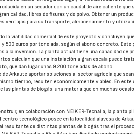
troducida en un secador con un caudal de aire caliente que 
ran calidad, libres de fisuras y de polvo. Obtener un produ
 ventajas para su transporte, almacenamiento y utilizac
o la viabilidad comercial de este proyecto y concluyen qu
 y 500 euros por tonelada, según el abono concreto. Este 
os a la inversión. La planta actual tiene una capacidad de p
ertos calculan que una instalación a gran escala puede trat
to, que dan lugar unas 9.200 toneladas de abono.
 de Arkaute aportar soluciones al sector agrícola que sea
 mismo tiempo, resulten económicamente viables. En este 
 de las plantas de biogás, una materia que en muchas ocasi
struir, en colaboración con NEIKER-Tecnalia, la planta pi
l centro tecnológico posee en la localidad alavesa de Arkau
l resultante de distintas plantas de biogás tras el proces
. NEIKER-Tecnalia y Blue Agro han diseñado conjuntamente