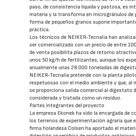
paso, de consistencia líquida y pastosa, es in
materia y la transforma en microgránulos de g
forma de pequeños granos supone importantes
práctica.
Los técnicos de NEIKER-Tecnalia han analizad
ser comercializado con un precio de entre 100
de venta posibilita plazos de retorno atractiv
unos 50 kg/h de fertilizantes, aunque los exp
anualmente unas 28.000 toneladas de digesta
NEIKER-Tecnalia pretende con la planta piloto
respetuosas con el medio ambiente y que, al
se proporciona salida comercial al digestato
considerada y tratada como un residuo.
Partes integrantes del proyecto
La empresa Ekonek ha sido la encargada de con
los terrenos de experimentación agraria que e
firma holandesa Colsen ha aportado el materia
digestión anaeróbica de productos orgánicos