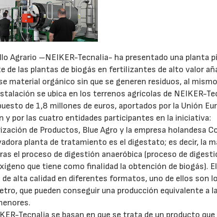
ollo Agrario –NEIKER-Tecnalia- ha presentado una planta p
 de las plantas de biogás en fertilizantes de alto valor añ
ese material orgánico sin que se generen residuos, al mism
instalación se ubica en los terrenos agrícolas de NEIKER-Te
puesto de 1,8 millones de euros, aportados por la Unión Eu
y por las cuatro entidades participantes en la iniciativa:
ización de Productos, Blue Agro y la empresa holandesa Co
adora planta de tratamiento es el digestato; es decir, la m
tras el proceso de digestión anaeróbica (proceso de digesti
xígeno que tiene como finalidad la obtención de biogás). E
 de alta calidad en diferentes formatos, uno de ellos son l
etro, que pueden conseguir una producción equivalente a l
menores.
IKER-Tecnalia se basan en que se trata de un producto que