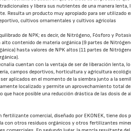
 tradicionales y libera sus nutrientes de una manera lenta, 
e. Resulta un producto muy apropiado para ser utilizado 
eportivo, cultivos ornamentales y cultivos agrícolas
quilibrado de NPK; es decir, de Nitrógeno, Fósforo y Potasi
alto contenido de materia orgánica (9 partes de Nitrógen
gánica) hasta valores de NPK altos (11 partes de Nitrógeno
rgánica).
nalia cuentan con la ventaja de ser de liberación lenta, lo
ría, campos deportivos, horticultura y agricultura ecológi
ser aplicados en el momento de la siembra junto a la semil
ctamente localizado y permite un aprovechamiento total de
 que hace posible una reducción drástica de las dosis de 
16/07/2026
30/07/2026
n fertilizante comercial, diseñado por EKONEK, tiene dos 
cla con otros residuos orgánicos y otros fertilizantes mine
ores comerciales. En segundo lugar, la mezcla resultante del