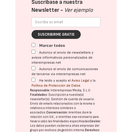
Suscríbase a nuestra
Newsletter -
Ver ejemplo
SUSCRIBIRME GRATIS
Marcar todos
Autorizo el envío de newsletters y
avisos informativos personalizados de
interempresas.net
Autorizo el envío de comunicaciones
de terceros vía interempresas.net
He leído y acepto el
Aviso Legal
y la
Política de Protección de Datos
Responsable:
Interempresas Media, S.L.U.
Finalidades:
Suscripción a nuestra(s)
newsletter(s). Gestión de cuenta de usuario.
Envío de emails relacionados con la misma o
relativos a intereses similares o
asociados.
Conservación:
mientras dure la
relación con Ud., o mientras sea necesario para
llevar a cabo las finalidades especificadas
Cesión:
Los datos pueden cederse a otras
empresas del
grupo
por motivos de gestión interna.
Derechos: