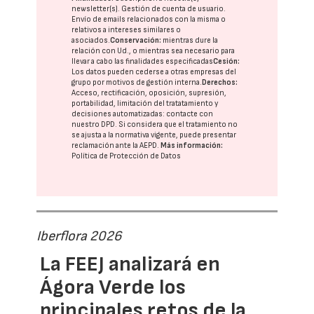
newsletter(s). Gestión de cuenta de usuario.
Envío de emails relacionados con la misma o
relativos a intereses similares o
asociados.
Conservación:
mientras dure la
relación con Ud., o mientras sea necesario para
llevar a cabo las finalidades especificadas
Cesión:
Los datos pueden cederse a otras
empresas del
grupo
por motivos de gestión interna.
Derechos:
Acceso, rectificación, oposición, supresión,
portabilidad, limitación del tratatamiento y
decisiones automatizadas:
contacte con
nuestro DPD
. Si considera que el tratamiento no
se ajusta a la normativa vigente, puede presentar
reclamación ante la
AEPD
.
Más información:
Política de Protección de Datos
Iberflora 2026
La FEEJ analizará en
Ágora Verde los
principales retos de la