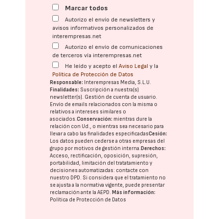
Marcar todos
Autorizo el envío de newsletters y
avisos informativos personalizados de
interempresas.net
Autorizo el envío de comunicaciones
de terceros vía interempresas.net
He leído y acepto el
Aviso Legal
y la
Política de Protección de Datos
Responsable:
Interempresas Media, S.L.U.
Finalidades:
Suscripción a nuestra(s)
newsletter(s). Gestión de cuenta de usuario.
Envío de emails relacionados con la misma o
relativos a intereses similares o
asociados.
Conservación:
mientras dure la
relación con Ud., o mientras sea necesario para
llevar a cabo las finalidades especificadas
Cesión:
Los datos pueden cederse a otras
empresas del
grupo
por motivos de gestión interna.
Derechos:
Acceso, rectificación, oposición, supresión,
portabilidad, limitación del tratatamiento y
decisiones automatizadas:
contacte con
nuestro DPD
. Si considera que el tratamiento no
se ajusta a la normativa vigente, puede presentar
reclamación ante la
AEPD
.
Más información:
Política de Protección de Datos