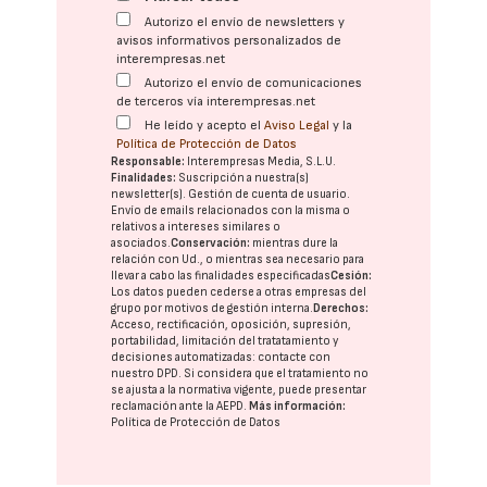
Autorizo el envío de newsletters y
avisos informativos personalizados de
interempresas.net
Autorizo el envío de comunicaciones
de terceros vía interempresas.net
He leído y acepto el
Aviso Legal
y la
Política de Protección de Datos
Responsable:
Interempresas Media, S.L.U.
Finalidades:
Suscripción a nuestra(s)
newsletter(s). Gestión de cuenta de usuario.
Envío de emails relacionados con la misma o
relativos a intereses similares o
asociados.
Conservación:
mientras dure la
relación con Ud., o mientras sea necesario para
llevar a cabo las finalidades especificadas
Cesión:
Los datos pueden cederse a otras
empresas del
grupo
por motivos de gestión interna.
Derechos:
Acceso, rectificación, oposición, supresión,
portabilidad, limitación del tratatamiento y
decisiones automatizadas:
contacte con
nuestro DPD
. Si considera que el tratamiento no
se ajusta a la normativa vigente, puede presentar
reclamación ante la
AEPD
.
Más información:
Política de Protección de Datos