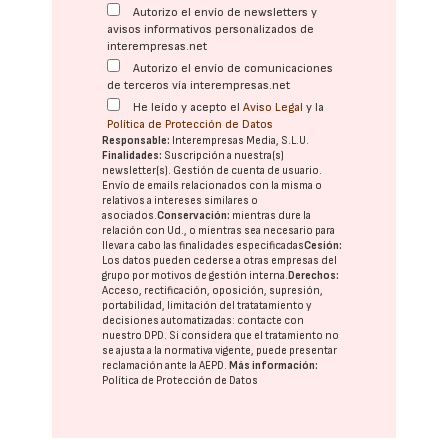
Autorizo el envío de newsletters y
avisos informativos personalizados de
interempresas.net
Autorizo el envío de comunicaciones
de terceros vía interempresas.net
He leído y acepto el
Aviso Legal
y la
Política de Protección de Datos
Responsable:
Interempresas Media, S.L.U.
Finalidades:
Suscripción a nuestra(s)
newsletter(s). Gestión de cuenta de usuario.
Envío de emails relacionados con la misma o
relativos a intereses similares o
asociados.
Conservación:
mientras dure la
relación con Ud., o mientras sea necesario para
llevar a cabo las finalidades especificadas
Cesión:
Los datos pueden cederse a otras
empresas del
grupo
por motivos de gestión interna.
Derechos:
Acceso, rectificación, oposición, supresión,
portabilidad, limitación del tratatamiento y
decisiones automatizadas:
contacte con
nuestro DPD
. Si considera que el tratamiento no
se ajusta a la normativa vigente, puede presentar
reclamación ante la
AEPD
.
Más información:
Política de Protección de Datos