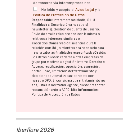
de terceros vía interempresas.net
He leído y acepto el
Aviso Legal
y la
Política de Protección de Datos
Responsable:
Interempresas Media, S.L.U.
Finalidades:
Suscripción a nuestra(s)
newsletter(s). Gestión de cuenta de usuario.
Envío de emails relacionados con la misma o
relativos a intereses similares o
asociados.
Conservación:
mientras dure la
relación con Ud., o mientras sea necesario para
llevar a cabo las finalidades especificadas
Cesión:
Los datos pueden cederse a otras
empresas del
grupo
por motivos de gestión interna.
Derechos:
Acceso, rectificación, oposición, supresión,
portabilidad, limitación del tratatamiento y
decisiones automatizadas:
contacte con
nuestro DPD
. Si considera que el tratamiento no
se ajusta a la normativa vigente, puede presentar
reclamación ante la
AEPD
.
Más información:
Política de Protección de Datos
Iberflora 2026