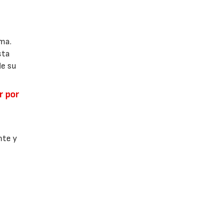
ema.
sta
de su
r por
l
nte y
,