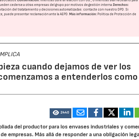
o asociados.
Conservación:
mientras dure la relación con Ud., o mientras sea necesario para
ueden cederse a otras
empresas del grupo
por motivos de gestión interna.
Derechos:
imitación del tratatamiento y decisiones automatizadas:
contacte con nuestro DPD
. Si
nte, puede presentar reclamación ante la
AEPD
.
Más información:
Política de Protección de
 IMPLICA
pieza cuando dejamos de ver los
 comenzamos a entenderlos como
2440
pliada del productor para los envases industriales y come
 de empresas. Más allá de responder a una obligación legal