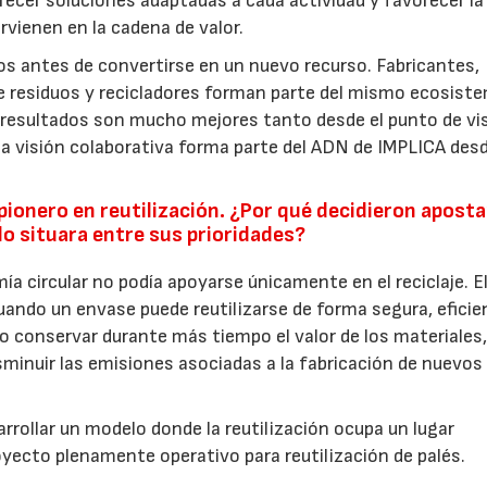
recer soluciones adaptadas a cada actividad y favorecer la
rvienen en la cadena de valor.
s antes de convertirse en un nuevo recurso. Fabricantes,
de residuos y recicladores forman parte del mismo ecosist
resultados son mucho mejores tanto desde el punto de vi
visión colaborativa forma parte del ADN de IMPLICA des
ionero en reutilización. ¿Por qué decidieron aposta
lo situara entre sus prioridades?
 circular no podía apoyarse únicamente en el reciclaje. E
cuando un envase puede reutilizarse de forma segura, eficie
 conservar durante más tiempo el valor de los materiales
sminuir las emisiones asociadas a la fabricación de nuevos
sarrollar un modelo donde la reutilización ocupa un lugar
oyecto plenamente operativo para reutilización de palés.