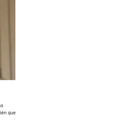
as
ién que