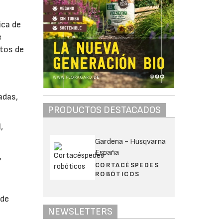
ica de
e
ctos de
adas,
PRODUCTOS DESTACADOS
,
Gardena - Husqvarna
España
,
CORTACÉSPEDES
ROBÓTICOS
e
 de
NEWSLETTERS