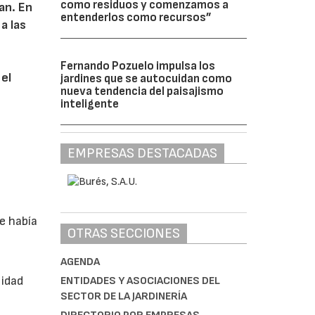
como residuos y comenzamos a
lan. En
entenderlos como recursos”
a las
Fernando Pozuelo impulsa los
 el
jardines que se autocuidan como
nueva tendencia del paisajismo
inteligente
EMPRESAS DESTACADAS
e había
OTRAS SECCIONES
AGENDA
n
lidad
ENTIDADES Y ASOCIACIONES DEL
SECTOR DE LA JARDINERÍA