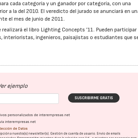
 para cada categoría y un ganador por categoría, con una
r a la del 2010. El veredicto del jurado se anunciará en un
nte el mes de junio de 2011.
 realizará el libro Lighting Concepts ’11. Pueden participa
, interioristas, ingenieros, paisajistas o estudiantes que s
Ver ejemplo
SUSCRIBIRME GRATIS
ativos personalizados de interempresas.net
16/07/2026
30/07/2026
vía interempresas.net
otección de Datos
pción a nuestra(s) newsletter(s). Gestión de cuenta de usuario. Envío de emails