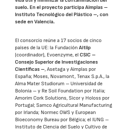
vida útil y minimizar la contaminación del
suelo. En el proyecto participa Aimplas –
Instituto Tecnológico del Plástico –, con
sede en Valencia.
El consorcio reúne a 17 socios de cinco
países de la UE: la Fundación
Aitiip
(coordinador), Evoenzyme, el
CSIC –
Consejo Superior de Investigaciones
Científicas –
, Asetaga y Aimplas por
España; Moses, Novamont, Tenax S.p.A., la
Alma Mater Studiorum – Universidad de
Bolonia – y Re Soil Foundation por Italia;
Amorim Cork Solutions, Sicor y Holoss por
Portugal; Samco Agricultural Manufacturing
por Irlanda; Normec OWS y European
Bioeconomy Bureau por Bélgica; el IUNG –
Instituto de Ciencia del Suelo y Cultivo de