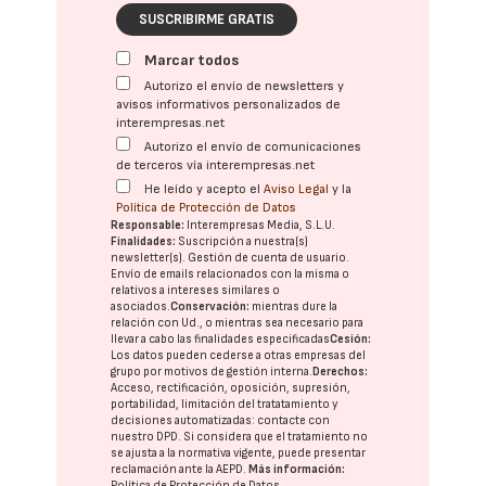
SUSCRIBIRME GRATIS
Marcar todos
Autorizo el envío de newsletters y
avisos informativos personalizados de
interempresas.net
Autorizo el envío de comunicaciones
de terceros vía interempresas.net
He leído y acepto el
Aviso Legal
y la
Política de Protección de Datos
Responsable:
Interempresas Media, S.L.U.
Finalidades:
Suscripción a nuestra(s)
newsletter(s). Gestión de cuenta de usuario.
Envío de emails relacionados con la misma o
relativos a intereses similares o
asociados.
Conservación:
mientras dure la
relación con Ud., o mientras sea necesario para
llevar a cabo las finalidades especificadas
Cesión:
Los datos pueden cederse a otras
empresas del
grupo
por motivos de gestión interna.
Derechos:
Acceso, rectificación, oposición, supresión,
portabilidad, limitación del tratatamiento y
decisiones automatizadas:
contacte con
nuestro DPD
. Si considera que el tratamiento no
se ajusta a la normativa vigente, puede presentar
reclamación ante la
AEPD
.
Más información:
Política de Protección de Datos