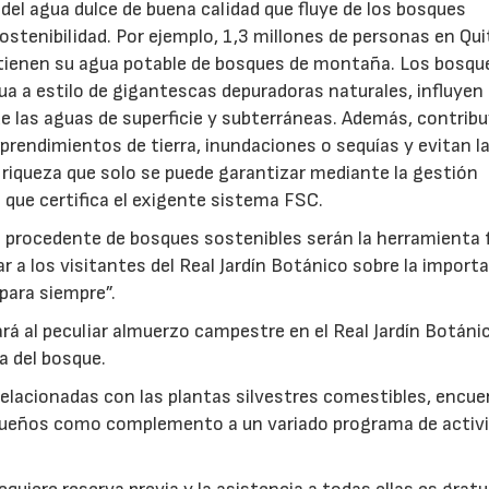
el agua dulce de buena calidad que fluye de los bosques
stenibilidad. Por ejemplo, 1,3 millones de personas en Qui
btienen su agua potable de bosques de montaña. Los bosqu
a a estilo de gigantescas depuradoras naturales, influyen 
 de las aguas de superficie y subterráneas. Además, contrib
rendimientos de tierra, inundaciones o sequías y evitan l
a riqueza que solo se puede garantizar mediante la gestión
 que certifica el exigente sistema FSC.
 procedente de bosques sostenibles serán la herramienta 
nar a los visitantes del Real Jardín Botánico sobre la import
para siempre”.
rá al peculiar almuerzo campestre en el Real Jardín Botánic
a del bosque.
 relacionadas con las plantas silvestres comestibles, encu
equeños como complemento a un variado programa de activ
16/07/2026
30/07/2026