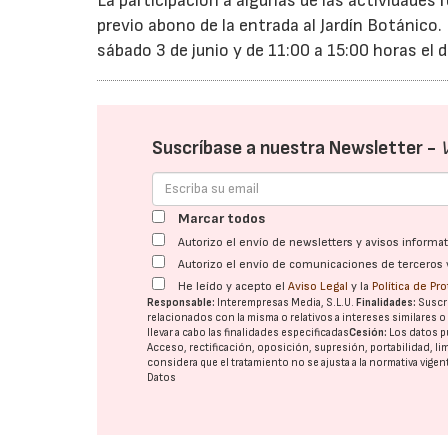
La participación a algunas de las actividades r
previo abono de la entrada al Jardín Botánico.
sábado 3 de junio y de 11:00 a 15:00 horas el 
Suscríbase a nuestra Newsletter -
Marcar todos
Autorizo el envío de newsletters y avisos inform
Autorizo el envío de comunicaciones de terceros 
He leído y acepto el
Aviso Legal
y la
Política de Pr
Responsable:
Interempresas Media, S.L.U.
Finalidades:
Suscri
relacionados con la misma o relativos a intereses similares 
llevar a cabo las finalidades especificadas
Cesión:
Los datos p
Acceso, rectificación, oposición, supresión, portabilidad, l
considera que el tratamiento no se ajusta a la normativa vige
Datos