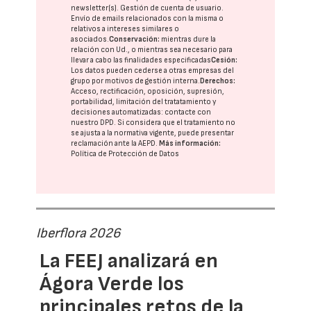
newsletter(s). Gestión de cuenta de usuario.
Envío de emails relacionados con la misma o
relativos a intereses similares o
asociados.
Conservación:
mientras dure la
relación con Ud., o mientras sea necesario para
llevar a cabo las finalidades especificadas
Cesión:
Los datos pueden cederse a otras
empresas del
grupo
por motivos de gestión interna.
Derechos:
Acceso, rectificación, oposición, supresión,
portabilidad, limitación del tratatamiento y
decisiones automatizadas:
contacte con
nuestro DPD
. Si considera que el tratamiento no
se ajusta a la normativa vigente, puede presentar
reclamación ante la
AEPD
.
Más información:
Política de Protección de Datos
Iberflora 2026
La FEEJ analizará en
Ágora Verde los
principales retos de la