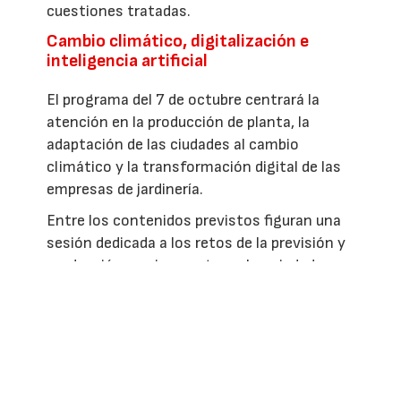
cuestiones tratadas.
Cambio climático, digitalización e
inteligencia artificial
El programa del 7 de octubre centrará la
atención en la producción de planta, la
adaptación de las ciudades al cambio
climático y la transformación digital de las
empresas de jardinería.
Entre los contenidos previstos figuran una
sesión dedicada a los retos de la previsión y
producción en vivero, otra sobre ciudades
verdes en un contexto de cambio climático
y una ponencia centrada en el registro
digital de tiempos y documentación de
servicios. Además, se analizará el nuevo
Convenio Estatal de Jardinería 2025-2030.