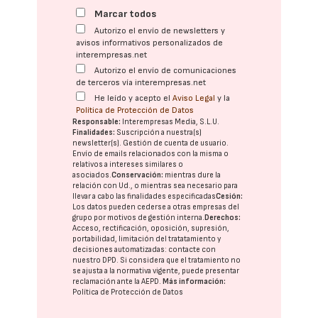
Marcar todos
Autorizo el envío de newsletters y
avisos informativos personalizados de
interempresas.net
Autorizo el envío de comunicaciones
de terceros vía interempresas.net
He leído y acepto el
Aviso Legal
y la
Política de Protección de Datos
Responsable:
Interempresas Media, S.L.U.
Finalidades:
Suscripción a nuestra(s)
newsletter(s). Gestión de cuenta de usuario.
Envío de emails relacionados con la misma o
relativos a intereses similares o
asociados.
Conservación:
mientras dure la
relación con Ud., o mientras sea necesario para
llevar a cabo las finalidades especificadas
Cesión:
Los datos pueden cederse a otras
empresas del
grupo
por motivos de gestión interna.
Derechos:
Acceso, rectificación, oposición, supresión,
portabilidad, limitación del tratatamiento y
decisiones automatizadas:
contacte con
nuestro DPD
. Si considera que el tratamiento no
se ajusta a la normativa vigente, puede presentar
reclamación ante la
AEPD
.
Más información:
Política de Protección de Datos