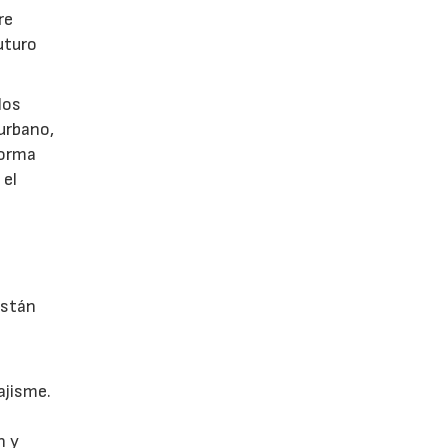
re
uturo
los
 urbano,
 forma
 el
están
ajisme.
n y