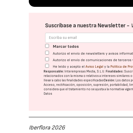
Suscríbase a nuestra Newsletter -
Marcar todos
Autorizo el envío de newsletters y avisos inform
Autorizo el envío de comunicaciones de terceros 
He leído y acepto el
Aviso Legal
y la
Política de Pr
Responsable:
Interempresas Media, S.L.U.
Finalidades:
Suscri
relacionados con la misma o relativos a intereses similares 
llevar a cabo las finalidades especificadas
Cesión:
Los datos p
Acceso, rectificación, oposición, supresión, portabilidad, l
considera que el tratamiento no se ajusta a la normativa vige
Datos
Iberflora 2026