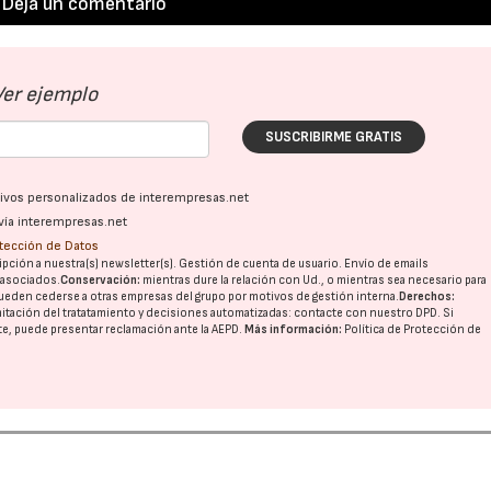
Deja un comentario
Ver ejemplo
SUSCRIBIRME GRATIS
ativos personalizados de interempresas.net
vía interempresas.net
otección de Datos
pción a nuestra(s) newsletter(s). Gestión de cuenta de usuario. Envío de emails
o asociados.
Conservación:
mientras dure la relación con Ud., o mientras sea necesario para
ueden cederse a otras
empresas del grupo
por motivos de gestión interna.
Derechos:
imitación del tratatamiento y decisiones automatizadas:
contacte con nuestro DPD
. Si
nte, puede presentar reclamación ante la
AEPD
.
Más información:
Política de Protección de