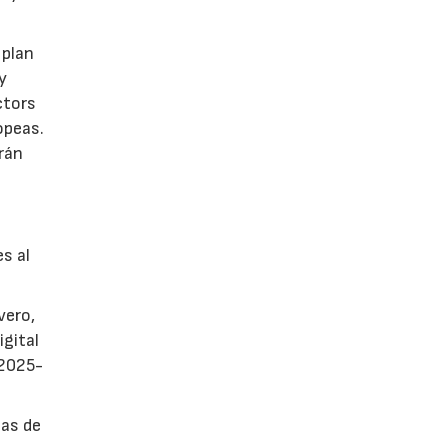
 plan
y
ctors
opeas.
rán
es al
vero,
igital
 2025-
sas de