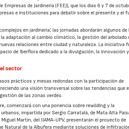
 Empresas de Jardinería (FEEJ), que los días 6 y 7 de octub
presas e instituciones para debatir sobre el presente y el f
omplejos en jardinería', las jornadas abordarán algunos de 
la adaptación al cambio climático, la gestión del arbolado
las nuevas relaciones entre ciudad y naturaleza. La iniciativa
acio de Iberflora dedicado a la divulgación, la innovación y
el sector
sos prácticos y mesas redondas con la participación de
freciendo una visión transversal sobre las tendencias que 
a gestión de las zonas verdes.
ubre, comenzará con una ponencia sobre rewilding y la
urbanos, impartida por Sergio Carratalá, de Mata Alta Pais
 Miguel Martín, del IIAMA-UPV, presentarán el proyecto de
ue Natural de la Albufera mediante soluciones de infiltració