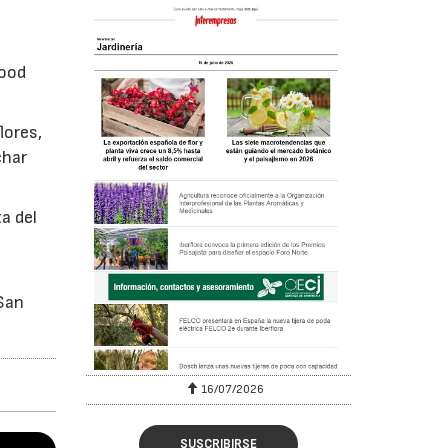
food
lores,
char
a del
 San
16/07/2026
SUSCRIBIRSE