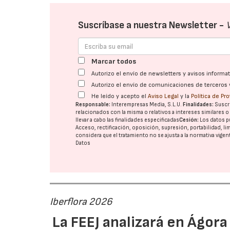
Suscríbase a nuestra Newsletter -
Marcar todos
Autorizo el envío de newsletters y avisos inform
Autorizo el envío de comunicaciones de terceros 
He leído y acepto el
Aviso Legal
y la
Política de Pr
Responsable:
Interempresas Media, S.L.U.
Finalidades:
Suscri
relacionados con la misma o relativos a intereses similares 
llevar a cabo las finalidades especificadas
Cesión:
Los datos p
Acceso, rectificación, oposición, supresión, portabilidad, l
considera que el tratamiento no se ajusta a la normativa vige
Datos
Iberflora 2026
La FEEJ analizará en Ágora