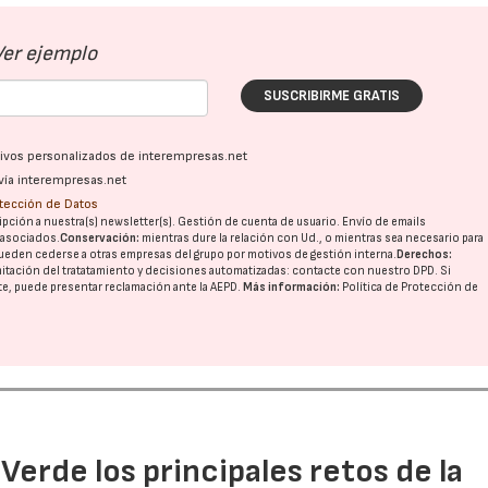
Ver ejemplo
SUSCRIBIRME GRATIS
ativos personalizados de interempresas.net
vía interempresas.net
otección de Datos
pción a nuestra(s) newsletter(s). Gestión de cuenta de usuario. Envío de emails
o asociados.
Conservación:
mientras dure la relación con Ud., o mientras sea necesario para
ueden cederse a otras
empresas del grupo
por motivos de gestión interna.
Derechos:
imitación del tratatamiento y decisiones automatizadas:
contacte con nuestro DPD
. Si
nte, puede presentar reclamación ante la
AEPD
.
Más información:
Política de Protección de
16/07/2026
30/07/2026
 Verde los principales retos de la