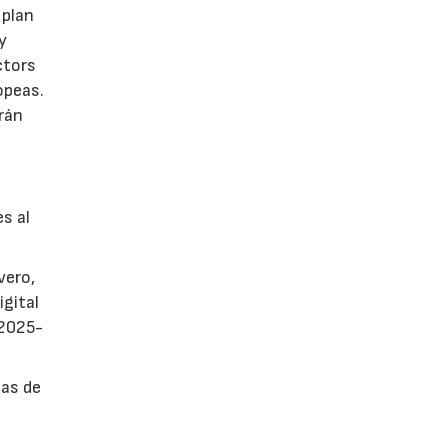
 plan
y
ctors
opeas.
rán
es al
vero,
igital
 2025-
sas de