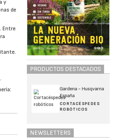
a y
onas de
. Entre
dra
itante.
PRODUCTOS DESTACADOS
.
Gardena - Husqvarna
ería:
España
CORTACÉSPEDES
ROBÓTICOS
NEWSLETTERS