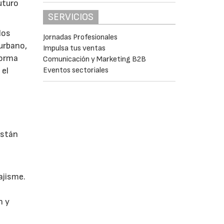
uturo
SERVICIOS
los
Jornadas Profesionales
 urbano,
Impulsa tus ventas
 forma
Comunicación y Marketing B2B
Eventos sectoriales
 el
están
ajisme.
n y