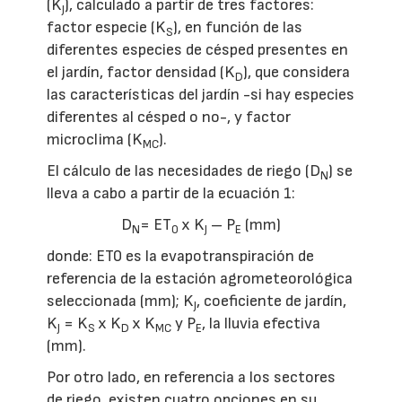
(K
), calculado a partir de tres factores:
J
factor especie (K
), en función de las
S
diferentes especies de césped presentes en
el jardín, factor densidad (K
), que considera
D
las características del jardín -si hay especies
diferentes al césped o no-, y factor
microclima (K
).
MC
El cálculo de las necesidades de riego (D
) se
N
lleva a cabo a partir de la ecuación 1:
D
= ET
x K
– P
(mm)
N
0
J
E
donde: ET0 es la evapotranspiración de
referencia de la estación agrometeorológica
seleccionada (mm); K
, coeficiente de jardín,
J
K
= K
x K
x K
y P
, la lluvia efectiva
J
S
D
MC
E
(mm).
Por otro lado, en referencia a los sectores
de riego, existen cuatro opciones en su