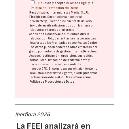
He leído y acepto el
Aviso Legal
y la
Política de Protección de Datos
Responsable:
Interempresas Media, S.L.U.
Finalidades:
Suscripción a nuestra(s)
newsletter(s). Gestión de cuenta de usuario.
Envío de emails relacionados con la misma o
relativos a intereses similares o
asociados.
Conservación:
mientras dure la
relación con Ud., o mientras sea necesario para
llevar a cabo las finalidades especificadas
Cesión:
Los datos pueden cederse a otras
empresas del
grupo
por motivos de gestión interna.
Derechos:
Acceso, rectificación, oposición, supresión,
portabilidad, limitación del tratatamiento y
decisiones automatizadas:
contacte con
nuestro DPD
. Si considera que el tratamiento no
se ajusta a la normativa vigente, puede presentar
reclamación ante la
AEPD
.
Más información:
Política de Protección de Datos
Iberflora 2026
La FEEJ analizará en