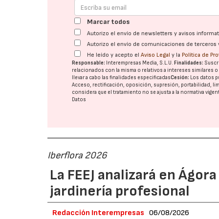
Marcar todos
Autorizo el envío de newsletters y avisos inform
Autorizo el envío de comunicaciones de terceros 
He leído y acepto el
Aviso Legal
y la
Política de Pr
Responsable:
Interempresas Media, S.L.U.
Finalidades:
Suscri
relacionados con la misma o relativos a intereses similares 
llevar a cabo las finalidades especificadas
Cesión:
Los datos p
Acceso, rectificación, oposición, supresión, portabilidad, l
considera que el tratamiento no se ajusta a la normativa vige
Datos
Iberflora 2026
La FEEJ analizará en Ágora
jardinería profesional
Redacción Interempresas
06/08/2026