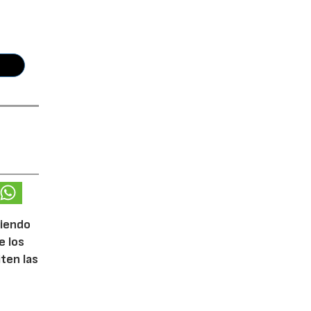
ciendo
e los
iten las