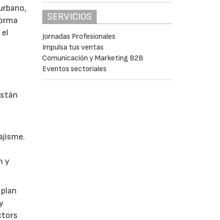
 urbano,
SERVICIOS
 forma
 el
Jornadas Profesionales
Impulsa tus ventas
Comunicación y Marketing B2B
Eventos sectoriales
están
ajisme.
n y
 plan
y
ctors