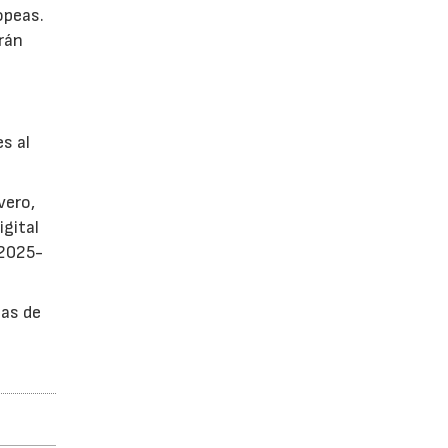
opeas.
rán
es al
vero,
igital
 2025-
sas de