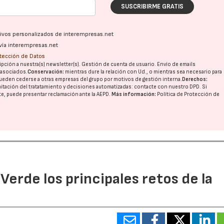
SUSCRIBIRME GRATIS
ativos personalizados de interempresas.net
vía interempresas.net
otección de Datos
pción a nuestra(s) newsletter(s). Gestión de cuenta de usuario. Envío de emails
o asociados.
Conservación:
mientras dure la relación con Ud., o mientras sea necesario para
ueden cederse a otras
empresas del grupo
por motivos de gestión interna.
Derechos:
imitación del tratatamiento y decisiones automatizadas:
contacte con nuestro DPD
. Si
nte, puede presentar reclamación ante la
AEPD
.
Más información:
Política de Protección de
 Verde los principales retos de la
16/07/2026
30/07/2026