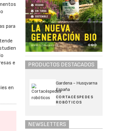
rumentos
io
das para
s
etende
studien
lo
resas e
PRODUCTOS DESTACADOS
Gardena - Husqvarna
cies en
España
CORTACÉSPEDES
ROBÓTICOS
NEWSLETTERS