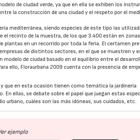
odelo de ciudad verde, ya que en ella se exhiben los inst
entre la construcción de una ciudad y el respeto por el med
ería mediterránea, siendo especies de este tipo las utiliza
 el recinto de la muestra, de los que 3.400 están en zona
e plantas en un recorrido por toda la feria. El certamen pr
empresas de distintos sectores, en el que se muestren y e
 modelo de ciudad basado en el equilibrio entre el desarrol
Para ello, Floraurbana 2009 cuenta con la presencia de emp
, y que en esta ocasión tienen como temática la jardinería
. En ellas, se debate sobre el papel que juegan estas espe
dio urbano, cuáles son las más idóneas, sus cuidados, etc.
Ver ejemplo