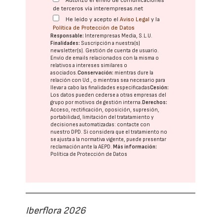
Autorizo el envío de comunicaciones
de terceros vía interempresas.net
He leído y acepto el
Aviso Legal
y la
Política de Protección de Datos
Responsable:
Interempresas Media, S.L.U.
Finalidades:
Suscripción a nuestra(s)
newsletter(s). Gestión de cuenta de usuario.
Envío de emails relacionados con la misma o
relativos a intereses similares o
asociados.
Conservación:
mientras dure la
relación con Ud., o mientras sea necesario para
llevar a cabo las finalidades especificadas
Cesión:
Los datos pueden cederse a otras
empresas del
grupo
por motivos de gestión interna.
Derechos:
Acceso, rectificación, oposición, supresión,
portabilidad, limitación del tratatamiento y
decisiones automatizadas:
contacte con
nuestro DPD
. Si considera que el tratamiento no
se ajusta a la normativa vigente, puede presentar
reclamación ante la
AEPD
.
Más información:
Política de Protección de Datos
Iberflora 2026