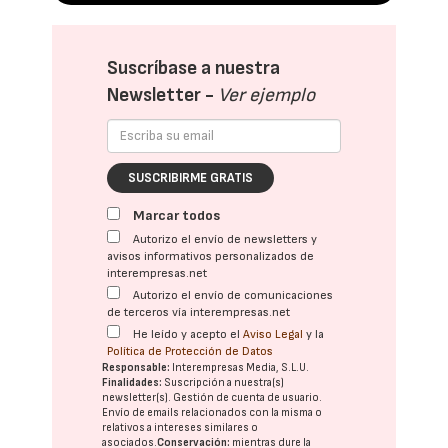
Suscríbase a nuestra
Newsletter -
Ver ejemplo
SUSCRIBIRME GRATIS
Marcar todos
Autorizo el envío de newsletters y
avisos informativos personalizados de
interempresas.net
Autorizo el envío de comunicaciones
de terceros vía interempresas.net
He leído y acepto el
Aviso Legal
y la
Política de Protección de Datos
Responsable:
Interempresas Media, S.L.U.
Finalidades:
Suscripción a nuestra(s)
newsletter(s). Gestión de cuenta de usuario.
Envío de emails relacionados con la misma o
relativos a intereses similares o
asociados.
Conservación:
mientras dure la