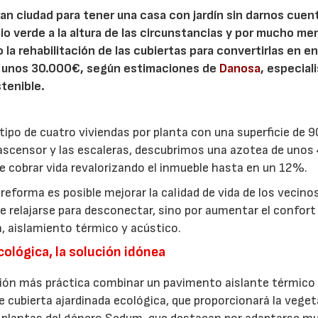
n ciudad para tener una casa con jardín sin darnos cuen
cio verde a la altura de las circunstancias y por mucho m
 la rehabilitación de las cubiertas para convertirlas en e
as unos 30.000€, según estimaciones de
Danosa
, especial
tenible.
ipo de cuatro viviendas por planta con una superficie de 
l ascensor y las escaleras, descubrimos una azotea de uno
e cobrar vida revalorizando el inmueble hasta en un 12%.
 reforma es posible mejorar la calidad de vida de los vecino
e relajarse para desconectar, sino por aumentar el confort
n, aislamiento térmico y acústico.
ológica, la solución idónea
n más práctica combinar un pavimento aislante térmico
e cubierta ajardinada ecológica, que proporcionará la veget