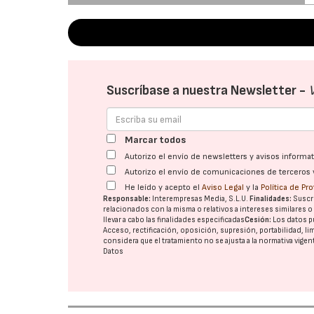
Suscríbase a nuestra Newsletter -
Marcar todos
Autorizo el envío de newsletters y avisos inform
Autorizo el envío de comunicaciones de terceros 
He leído y acepto el
Aviso Legal
y la
Política de Pr
Responsable:
Interempresas Media, S.L.U.
Finalidades:
Suscri
relacionados con la misma o relativos a intereses similares 
llevar a cabo las finalidades especificadas
Cesión:
Los datos p
Acceso, rectificación, oposición, supresión, portabilidad, l
considera que el tratamiento no se ajusta a la normativa vige
Datos