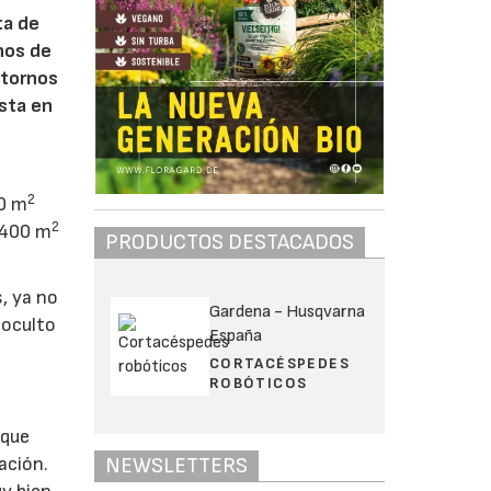
ta de
enos de
ntornos
ista en
2
90 m
2
s 400 m
PRODUCTOS DESTACADOS
s, ya no
Gardena - Husqvarna
 oculto
España
CORTACÉSPEDES
ROBÓTICOS
 que
NEWSLETTERS
ación.