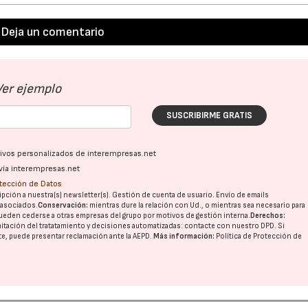
Deja un comentario
Ver ejemplo
SUSCRIBIRME GRATIS
ativos personalizados de interempresas.net
vía interempresas.net
otección de Datos
pción a nuestra(s) newsletter(s). Gestión de cuenta de usuario. Envío de emails
o asociados.
Conservación:
mientras dure la relación con Ud., o mientras sea necesario para
ueden cederse a otras
empresas del grupo
por motivos de gestión interna.
Derechos:
imitación del tratatamiento y decisiones automatizadas:
contacte con nuestro DPD
. Si
nte, puede presentar reclamación ante la
AEPD
.
Más información:
Política de Protección de