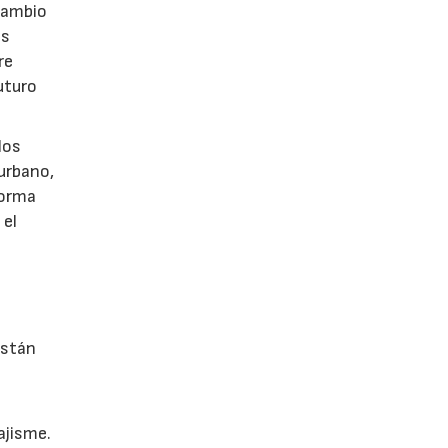
rcambio
as
re
uturo
los
 urbano,
 forma
 el
están
ajisme.