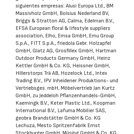
siguientes empresas: Alusi Europa Ltd., BM
Massivholz GmbH, Bolsius Nederland BV,
Briggs & Stratton AG, Calma, Edelman B.V.,
EFSA European floral & lifestyle suppliers
association, Elho, Emsa GmbH, Emu Group
S.p.A., FITT S.p.A., friedola Gebr. Holzapfel
GmbH, Glatz AG, Grosfillex GmbH, Hartman
Outdoor Products Germany GmbH, Heinz
Kettler GmbH & Co. KG, Heissner GmbH,
Hillerstorps Trä AB, Hozelock Ltd., Intex
Trading B.V., IPV Inheidener Produktions- und
Vertriebsges. mbH, Möbelvertrieb Jan Kurtz
GmbH, zu Jeddeloh Pflanzenhandels-GmbH,
Kaemingk B.V., Keter Plastic Ltd., Koopman
International B.V., Lafuma Mobilier SAS,
geobra Brandstätter GmbH & Co. KG
Lechuza, Mesto Spritzenfabrik Ernst
Stockburger GmbH, Müsing GmbH & Co. KG,