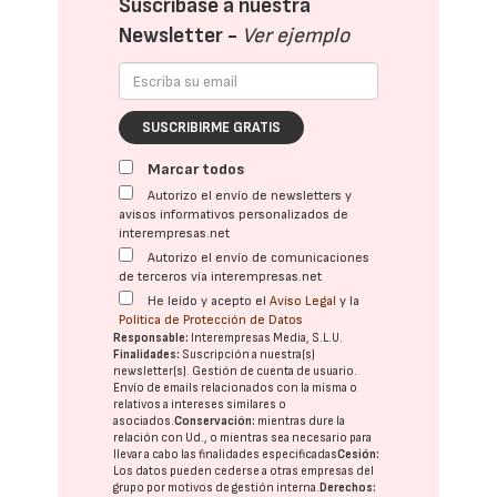
Suscríbase a nuestra
Newsletter -
Ver ejemplo
SUSCRIBIRME GRATIS
Marcar todos
Autorizo el envío de newsletters y
avisos informativos personalizados de
interempresas.net
Autorizo el envío de comunicaciones
de terceros vía interempresas.net
He leído y acepto el
Aviso Legal
y la
Política de Protección de Datos
Responsable:
Interempresas Media, S.L.U.
Finalidades:
Suscripción a nuestra(s)
newsletter(s). Gestión de cuenta de usuario.
Envío de emails relacionados con la misma o
relativos a intereses similares o
asociados.
Conservación:
mientras dure la
relación con Ud., o mientras sea necesario para
llevar a cabo las finalidades especificadas
Cesión:
Los datos pueden cederse a otras
empresas del
grupo
por motivos de gestión interna.
Derechos: