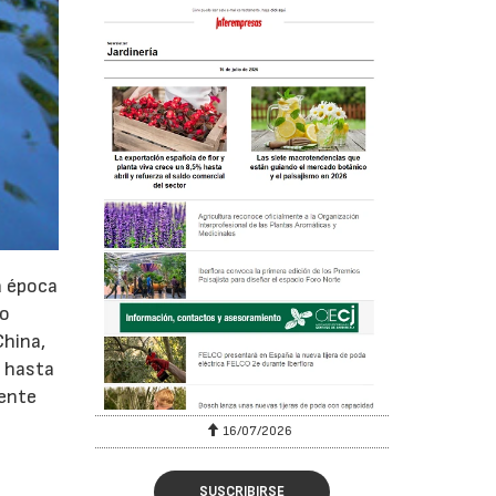
a época
mo
China,
n hasta
mente
16/07/2026
30/07/2026
SUSCRIBIRSE