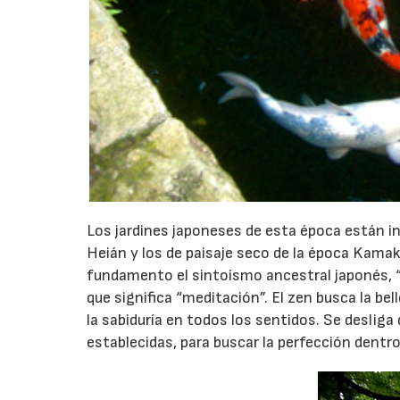
Los jardines japoneses de esta época están inf
Heián y los de paisaje seco de la época Kama
fundamento el sintoísmo ancestral japonés, “e
que significa “meditación”. El zen busca la be
la sabiduría en todos los sentidos. Se deslig
establecidas, para buscar la perfección dentr
16/07/2