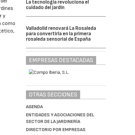
 del
La tecnología revoluciona el
cuidado del jardín
rdines
r y
ía como
Valladolid renovará La Rosaleda
tético,
para convertirla en la primera
rosaleda sensorial de España
EMPRESAS DESTACADAS
OTRAS SECCIONES
AGENDA
ENTIDADES Y ASOCIACIONES DEL
SECTOR DE LA JARDINERÍA
DIRECTORIO POR EMPRESAS