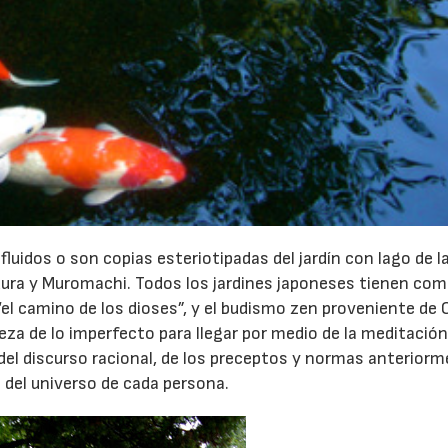
luidos o son copias esteriotipadas del jardín con lago de l
kura y Muromachi. Todos los jardines japoneses tienen co
l camino de los dioses”, y el budismo zen proveniente de 
lleza de lo imperfecto para llegar por medio de la meditació
a del discurso racional, de los preceptos y normas anterior
o del universo de cada persona.
026
30/07/2026