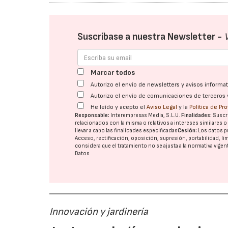
Suscríbase a nuestra Newsletter -
Marcar todos
Autorizo el envío de newsletters y avisos inform
Autorizo el envío de comunicaciones de terceros 
He leído y acepto el
Aviso Legal
y la
Política de Pr
Responsable:
Interempresas Media, S.L.U.
Finalidades:
Suscri
relacionados con la misma o relativos a intereses similares 
llevar a cabo las finalidades especificadas
Cesión:
Los datos p
Acceso, rectificación, oposición, supresión, portabilidad, l
considera que el tratamiento no se ajusta a la normativa vige
Datos
Innovación y jardinería