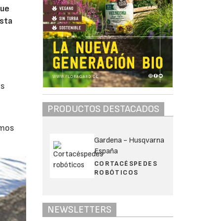
que
esta
as
PRODUCTOS DESTACADOS
emos
Gardena - Husqvarna
España
CORTACÉSPEDES
ROBÓTICOS
NEWSLETTERS