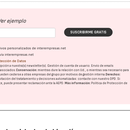
Ver ejemplo
SUSCRIBIRME GRATIS
ativos personalizados de interempresas.net
vía interempresas.net
otección de Datos
pción a nuestra(s) newsletter(s). Gestión de cuenta de usuario. Envío de emails
o asociados.
Conservación:
mientras dure la relación con Ud., o mientras sea necesario para
ueden cederse a otras
empresas del grupo
por motivos de gestión interna.
Derechos:
imitación del tratatamiento y decisiones automatizadas:
contacte con nuestro DPD
. Si
nte, puede presentar reclamación ante la
AEPD
.
Más información:
Política de Protección de