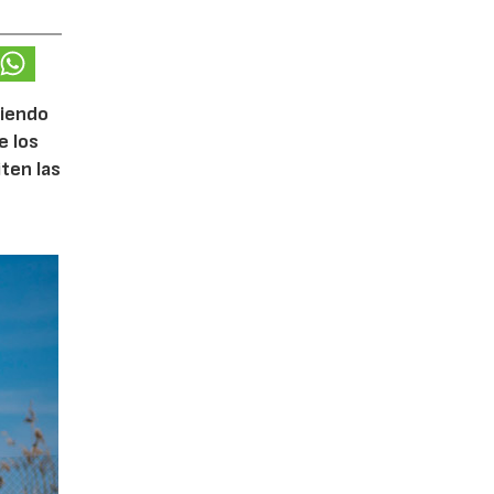
ciendo
e los
iten las