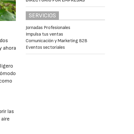
DIRECTORIO POR EMPRESAS
SERVICIOS
Jornadas Profesionales
Impulsa tus ventas
ados
Comunicación y Marketing B2B
Eventos sectoriales
 y ahora
ligero
 cómodo
o como
rir las
 aire