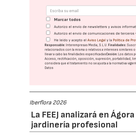
Marcar todos
Autorizo el envío de newsletters y avisos inform
Autorizo el envío de comunicaciones de terceros 
He leído y acepto el
Aviso Legal
y la
Política de Pr
Responsable:
Interempresas Media, S.L.U.
Finalidades:
Suscri
relacionados con la misma o relativos a intereses similares 
llevar a cabo las finalidades especificadas
Cesión:
Los datos p
Acceso, rectificación, oposición, supresión, portabilidad, l
considera que el tratamiento no se ajusta a la normativa vige
Datos
Iberflora 2026
La FEEJ analizará en Ágora
jardinería profesional