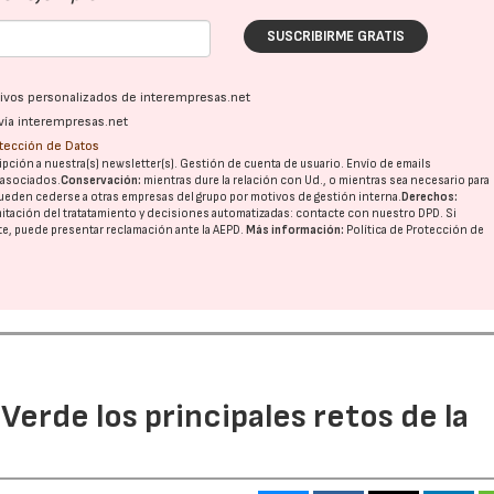
SUSCRIBIRME GRATIS
ativos personalizados de interempresas.net
vía interempresas.net
otección de Datos
pción a nuestra(s) newsletter(s). Gestión de cuenta de usuario. Envío de emails
o asociados.
Conservación:
mientras dure la relación con Ud., o mientras sea necesario para
ueden cederse a otras
empresas del grupo
por motivos de gestión interna.
Derechos:
imitación del tratatamiento y decisiones automatizadas:
contacte con nuestro DPD
. Si
nte, puede presentar reclamación ante la
AEPD
.
Más información:
Política de Protección de
 Verde los principales retos de la
16/07/2026
30/07/2026