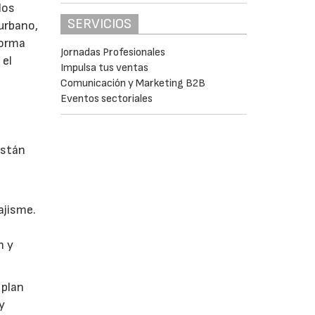
los
SERVICIOS
 urbano,
 forma
Jornadas Profesionales
 el
Impulsa tus ventas
Comunicación y Marketing B2B
Eventos sectoriales
están
ajisme.
n y
 plan
y