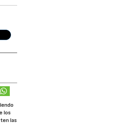
ciendo
e los
iten las