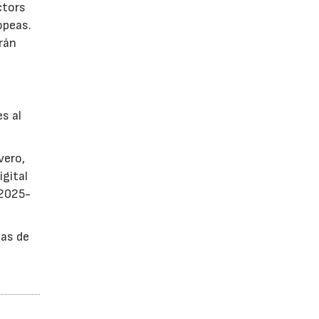
ctors
opeas.
rán
es al
vero,
igital
 2025-
sas de