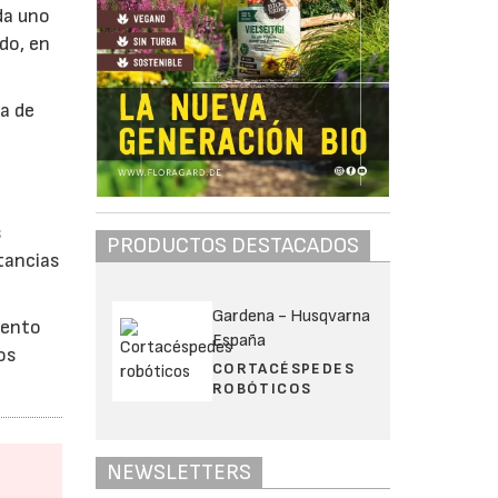
da uno
ado, en
ía de
s
PRODUCTOS DESTACADOS
tancias
Gardena - Husqvarna
iento
España
os
CORTACÉSPEDES
ROBÓTICOS
NEWSLETTERS