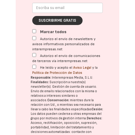
SUSCRIBIRME GRATIS
Marcar todos
Autorizo el envío de newsletters y
avisos informativos personalizados de
interempresas.net
Autorizo el envío de comunicaciones
de terceros vía interempresas.net
He leído y acepto el
Aviso Legal
y la
Política de Protección de Datos
Responsable:
Interempresas Media, S.L.U.
Finalidades:
Suscripción a nuestra(s)
newsletter(s). Gestión de cuenta de usuario.
Envío de emails relacionados con la misma o
relativos a intereses similares o
asociados.
Conservación:
mientras dure la
relación con Ud., o mientras sea necesario para
llevar a cabo las finalidades especificadas
Cesión:
Los datos pueden cederse a otras
empresas del
grupo
por motivos de gestión interna.
Derechos:
Acceso, rectificación, oposición, supresión,
portabilidad, limitación del tratatamiento y
decisiones automatizadas:
contacte con