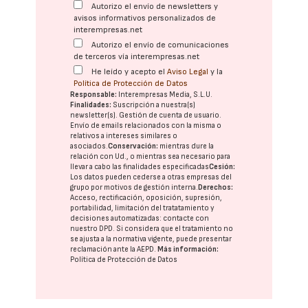
Autorizo el envío de newsletters y
avisos informativos personalizados de
interempresas.net
Autorizo el envío de comunicaciones
de terceros vía interempresas.net
He leído y acepto el
Aviso Legal
y la
Política de Protección de Datos
Responsable:
Interempresas Media, S.L.U.
Finalidades:
Suscripción a nuestra(s)
newsletter(s). Gestión de cuenta de usuario.
Envío de emails relacionados con la misma o
relativos a intereses similares o
asociados.
Conservación:
mientras dure la
relación con Ud., o mientras sea necesario para
llevar a cabo las finalidades especificadas
Cesión:
Los datos pueden cederse a otras
empresas del
grupo
por motivos de gestión interna.
Derechos:
Acceso, rectificación, oposición, supresión,
portabilidad, limitación del tratatamiento y
decisiones automatizadas:
contacte con
nuestro DPD
. Si considera que el tratamiento no
se ajusta a la normativa vigente, puede presentar
reclamación ante la
AEPD
.
Más información:
Política de Protección de Datos