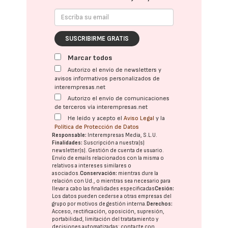
SUSCRIBIRME GRATIS
Marcar todos
Autorizo el envío de newsletters y
avisos informativos personalizados de
interempresas.net
Autorizo el envío de comunicaciones
de terceros vía interempresas.net
He leído y acepto el
Aviso Legal
y la
Política de Protección de Datos
Responsable:
Interempresas Media, S.L.U.
Finalidades:
Suscripción a nuestra(s)
newsletter(s). Gestión de cuenta de usuario.
Envío de emails relacionados con la misma o
relativos a intereses similares o
asociados.
Conservación:
mientras dure la
relación con Ud., o mientras sea necesario para
llevar a cabo las finalidades especificadas
Cesión:
Los datos pueden cederse a otras
empresas del
grupo
por motivos de gestión interna.
Derechos:
Acceso, rectificación, oposición, supresión,
portabilidad, limitación del tratatamiento y
decisiones automatizadas:
contacte con