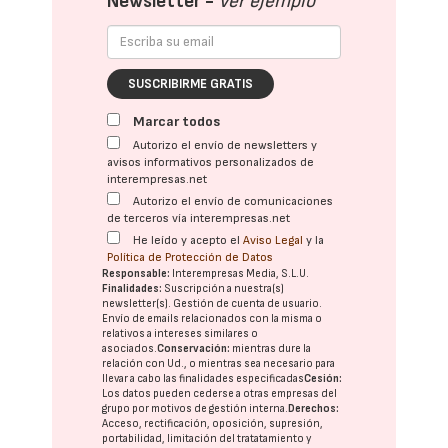
Newsletter -
Ver ejemplo
SUSCRIBIRME GRATIS
Marcar todos
Autorizo el envío de newsletters y
avisos informativos personalizados de
interempresas.net
Autorizo el envío de comunicaciones
de terceros vía interempresas.net
He leído y acepto el
Aviso Legal
y la
Política de Protección de Datos
Responsable:
Interempresas Media, S.L.U.
Finalidades:
Suscripción a nuestra(s)
newsletter(s). Gestión de cuenta de usuario.
Envío de emails relacionados con la misma o
relativos a intereses similares o
asociados.
Conservación:
mientras dure la
relación con Ud., o mientras sea necesario para
llevar a cabo las finalidades especificadas
Cesión:
Los datos pueden cederse a otras
empresas del
grupo
por motivos de gestión interna.
Derechos:
Acceso, rectificación, oposición, supresión,
portabilidad, limitación del tratatamiento y