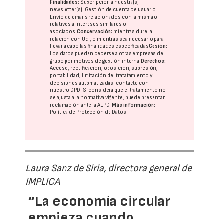
Finalidades:
Suscripción a nuestra(s)
newsletter(s). Gestión de cuenta de usuario.
Envío de emails relacionados con la misma o
relativos a intereses similares o
asociados.
Conservación:
mientras dure la
relación con Ud., o mientras sea necesario para
llevar a cabo las finalidades especificadas
Cesión:
Los datos pueden cederse a otras
empresas del
grupo
por motivos de gestión interna.
Derechos:
Acceso, rectificación, oposición, supresión,
portabilidad, limitación del tratatamiento y
decisiones automatizadas:
contacte con
nuestro DPD
. Si considera que el tratamiento no
se ajusta a la normativa vigente, puede presentar
reclamación ante la
AEPD
.
Más información:
Política de Protección de Datos
Laura Sanz de Siria, directora general de
IMPLICA
“La economía circular
empieza cuando