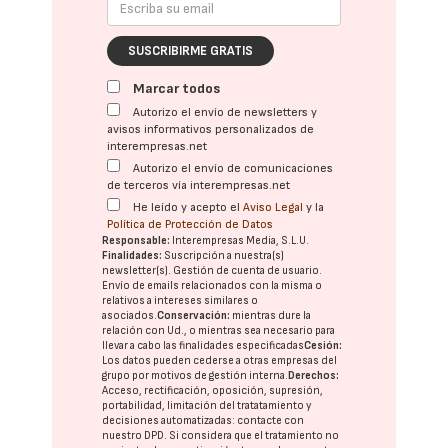
SUSCRIBIRME GRATIS
Marcar todos
Autorizo el envío de newsletters y
avisos informativos personalizados de
interempresas.net
Autorizo el envío de comunicaciones
de terceros vía interempresas.net
He leído y acepto el
Aviso Legal
y la
Política de Protección de Datos
Responsable:
Interempresas Media, S.L.U.
Finalidades:
Suscripción a nuestra(s)
newsletter(s). Gestión de cuenta de usuario.
Envío de emails relacionados con la misma o
relativos a intereses similares o
asociados.
Conservación:
mientras dure la
relación con Ud., o mientras sea necesario para
llevar a cabo las finalidades especificadas
Cesión:
Los datos pueden cederse a otras
empresas del
grupo
por motivos de gestión interna.
Derechos:
Acceso, rectificación, oposición, supresión,
portabilidad, limitación del tratatamiento y
decisiones automatizadas:
contacte con
nuestro DPD
. Si considera que el tratamiento no