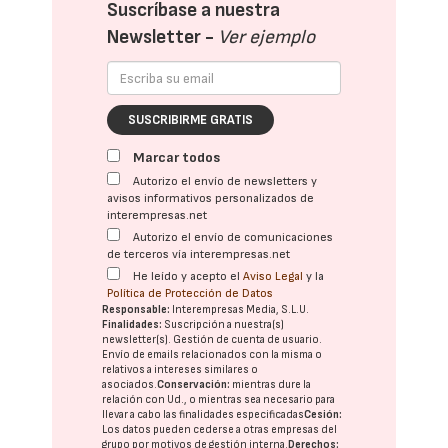
Suscríbase a nuestra
Newsletter -
Ver ejemplo
SUSCRIBIRME GRATIS
Marcar todos
Autorizo el envío de newsletters y
avisos informativos personalizados de
interempresas.net
Autorizo el envío de comunicaciones
de terceros vía interempresas.net
He leído y acepto el
Aviso Legal
y la
Política de Protección de Datos
Responsable:
Interempresas Media, S.L.U.
Finalidades:
Suscripción a nuestra(s)
newsletter(s). Gestión de cuenta de usuario.
Envío de emails relacionados con la misma o
relativos a intereses similares o
asociados.
Conservación:
mientras dure la
relación con Ud., o mientras sea necesario para
llevar a cabo las finalidades especificadas
Cesión:
Los datos pueden cederse a otras
empresas del
grupo
por motivos de gestión interna.
Derechos: