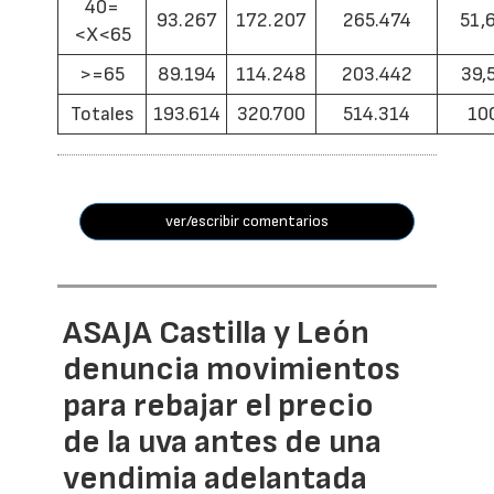
40=
93.267
172.207
265.474
51,
<X<65
>=65
89.194
114.248
203.442
39,
Totales
193.614
320.700
514.314
10
ver/escribir comentarios
ASAJA Castilla y León
denuncia movimientos
para rebajar el precio
de la uva antes de una
vendimia adelantada