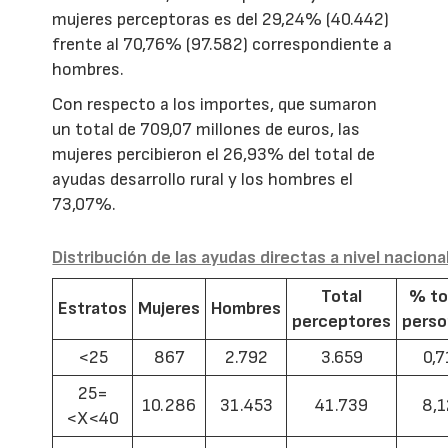
mujeres perceptoras es del 29,24% (40.442)
frente al 70,76% (97.582) correspondiente a
hombres.
Con respecto a los importes, que sumaron
un total de 709,07 millones de euros, las
mujeres percibieron el 26,93% del total de
ayudas desarrollo rural y los hombres el
73,07%.
Distribución de las ayudas directas a nivel naciona
Total
% to
Estratos
Mujeres
Hombres
perceptores
pers
<25
867
2.792
3.659
0,7
25=
10.286
31.453
41.739
8,1
<X<40