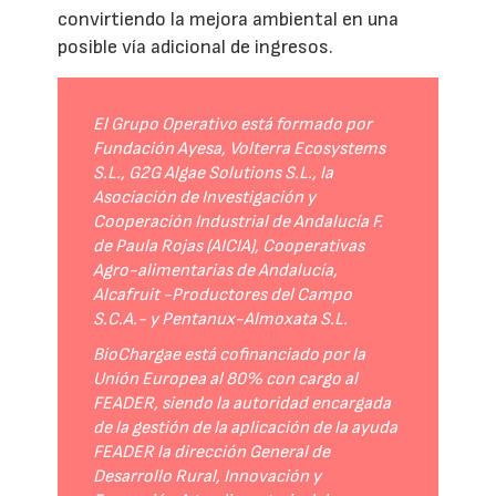
convirtiendo la mejora ambiental en una
posible vía adicional de ingresos.
El Grupo Operativo está formado por
Fundación Ayesa, Volterra Ecosystems
S.L., G2G Algae Solutions S.L., la
Asociación de Investigación y
Cooperación Industrial de Andalucía F.
de Paula Rojas (AICIA), Cooperativas
Agro-alimentarias de Andalucía,
Alcafruit -Productores del Campo
S.C.A.- y Pentanux-Almoxata S.L.
BioChargae está cofinanciado por la
Unión Europea al 80% con cargo al
FEADER, siendo la autoridad encargada
de la gestión de la aplicación de la ayuda
FEADER la dirección General de
Desarrollo Rural, Innovación y