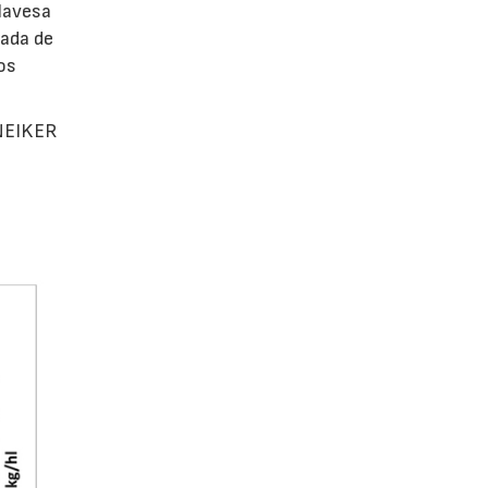
lavesa
bada de
os
 NEIKER