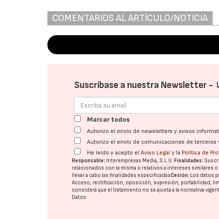
COMENTARIOS AL ARTÍCULO/NOTICIA
Suscríbase a nuestra Newsletter -
Marcar todos
Autorizo el envío de newsletters y avisos inform
Autorizo el envío de comunicaciones de terceros 
He leído y acepto el
Aviso Legal
y la
Política de Pr
Responsable:
Interempresas Media, S.L.U.
Finalidades:
Suscri
relacionados con la misma o relativos a intereses similares 
llevar a cabo las finalidades especificadas
Cesión:
Los datos p
Acceso, rectificación, oposición, supresión, portabilidad, l
considera que el tratamiento no se ajusta a la normativa vige
Datos