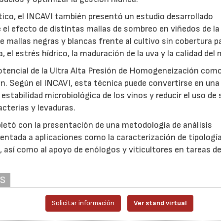
tico, el INCAVI también presentó un estudio desarrollado
l efecto de distintas mallas de sombreo en viñedos de la
 mallas negras y blancas frente al cultivo sin cobertura p
, el estrés hídrico, la maduración de la uva y la calidad del
potencial de la Ultra Alta Presión de Homogeneización com
ión. Según el INCAVI, esta técnica puede convertirse en una
 estabilidad microbiológica de los vinos y reducir el uso de 
cterias y levaduras.
pletó con la presentación de una metodología de análisis
rientada a aplicaciones como la caracterización de tipologí
, así como al apoyo de enólogos y viticultores en tareas d
AS
22/07/2026
29/07/2026
Solicitar información
Ver stand virtual