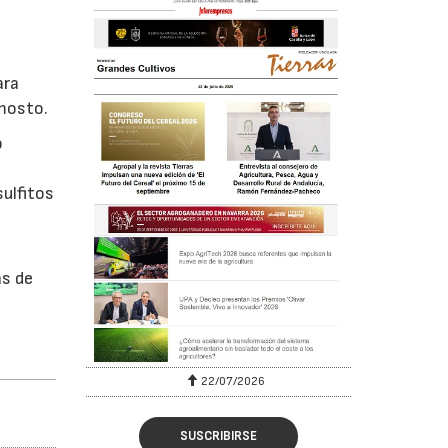
ara
 mosto.
o
sulfitos
as de
e
22/07/2026
SUSCRIBIRSE