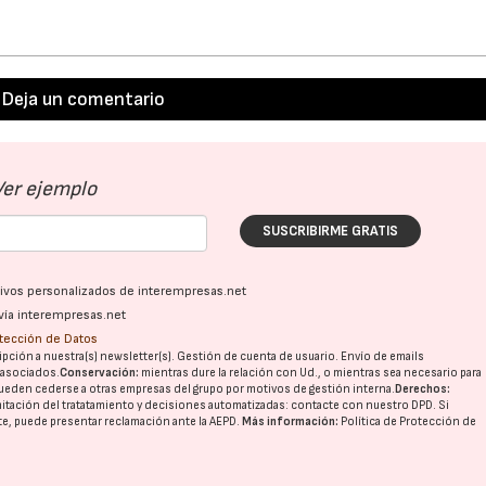
Deja un comentario
Ver ejemplo
SUSCRIBIRME GRATIS
ativos personalizados de interempresas.net
vía interempresas.net
otección de Datos
pción a nuestra(s) newsletter(s). Gestión de cuenta de usuario. Envío de emails
o asociados.
Conservación:
mientras dure la relación con Ud., o mientras sea necesario para
ueden cederse a otras
empresas del grupo
por motivos de gestión interna.
Derechos:
imitación del tratatamiento y decisiones automatizadas:
contacte con nuestro DPD
. Si
nte, puede presentar reclamación ante la
AEPD
.
Más información:
Política de Protección de