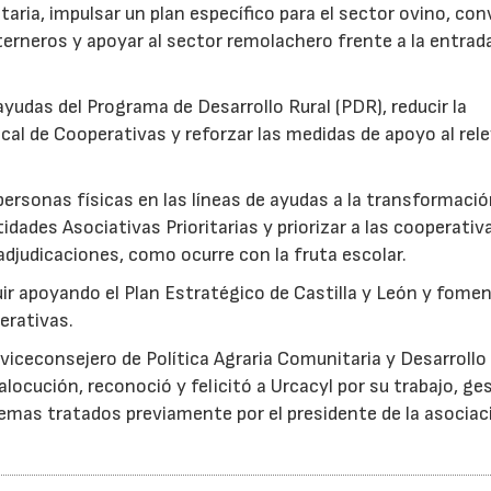
aria, impulsar un plan específico para el sector ovino, co
erneros y apoyar al sector remolachero frente a la entrad
yudas del Programa de Desarrollo Rural (PDR), reducir la
scal de Cooperativas y reforzar las medidas de apoyo al rel
personas físicas en las líneas de ayudas a la transformació
tidades Asociativas Prioritarias y priorizar a las cooperativ
djudicaciones, como ocurre con la fruta escolar.
uir apoyando el Plan Estratégico de Castilla y León y fomen
erativas.
viceconsejero de Política Agraria Comunitaria y Desarrollo
alocución, reconoció y felicitó a Urcacyl por su trabajo, ge
emas tratados previamente por el presidente de la asociac