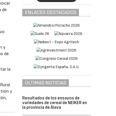
nvocar
a de
ENLACES DESTACADOS
evo
n y
as de
tar la
ÚLTIMAS NOTICIAS
 Rural
stión y
ión,
Resultados de los ensayos de
variedades de cereal de NEIKER en
la provincia de Álava