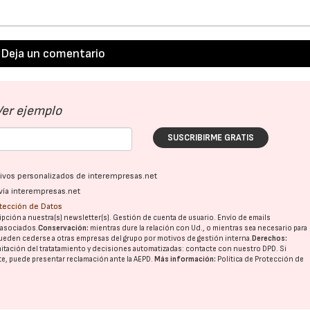
Deja un comentario
Ver ejemplo
SUSCRIBIRME GRATIS
ativos personalizados de interempresas.net
vía interempresas.net
otección de Datos
pción a nuestra(s) newsletter(s). Gestión de cuenta de usuario. Envío de emails
o asociados.
Conservación:
mientras dure la relación con Ud., o mientras sea necesario para
ueden cederse a otras
empresas del grupo
por motivos de gestión interna.
Derechos:
imitación del tratatamiento y decisiones automatizadas:
contacte con nuestro DPD
. Si
nte, puede presentar reclamación ante la
AEPD
.
Más información:
Política de Protección de