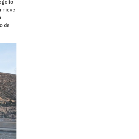
ogelio
n nieve
a
o de