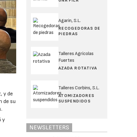
UNA FILA
Agarin, S.L.
RECOGEDORAS DE
PIEDRAS
Talleres Agrícolas
Fuertes
AZADA ROTATIVA
Talleres Corbins, S.L.
, y de
ATOMIZADORES
n de su
SUSPENDIDOS
s.
5 y
NEWSLETTERS