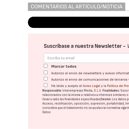
COMENTARIOS AL ARTÍCULO/NOTICIA
Suscríbase a nuestra Newsletter -
Marcar todos
Autorizo el envío de newsletters y avisos inform
Autorizo el envío de comunicaciones de terceros 
He leído y acepto el
Aviso Legal
y la
Política de Pr
Responsable:
Interempresas Media, S.L.U.
Finalidades:
Suscri
relacionados con la misma o relativos a intereses similares 
llevar a cabo las finalidades especificadas
Cesión:
Los datos p
Acceso, rectificación, oposición, supresión, portabilidad, l
considera que el tratamiento no se ajusta a la normativa vige
Datos