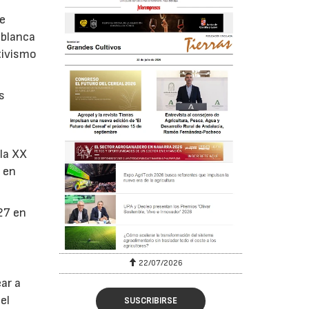
de
 blanca
tivismo
s
la XX
 en
27 en
22/07/2026
ar a
el
SUSCRIBIRSE