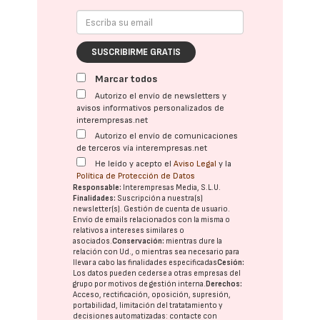
SUSCRIBIRME GRATIS
Marcar todos
Autorizo el envío de newsletters y
avisos informativos personalizados de
interempresas.net
Autorizo el envío de comunicaciones
de terceros vía interempresas.net
He leído y acepto el
Aviso Legal
y la
Política de Protección de Datos
Responsable:
Interempresas Media, S.L.U.
Finalidades:
Suscripción a nuestra(s)
newsletter(s). Gestión de cuenta de usuario.
Envío de emails relacionados con la misma o
relativos a intereses similares o
asociados.
Conservación:
mientras dure la
relación con Ud., o mientras sea necesario para
llevar a cabo las finalidades especificadas
Cesión:
Los datos pueden cederse a otras
empresas del
grupo
por motivos de gestión interna.
Derechos:
Acceso, rectificación, oposición, supresión,
portabilidad, limitación del tratatamiento y
decisiones automatizadas:
contacte con