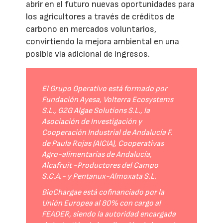
abrir en el futuro nuevas oportunidades para
los agricultores a través de créditos de
carbono en mercados voluntarios,
convirtiendo la mejora ambiental en una
posible vía adicional de ingresos.
El Grupo Operativo está formado por
Fundación Ayesa, Volterra Ecosystems
S.L., G2G Algae Solutions S.L., la
Asociación de Investigación y
Cooperación Industrial de Andalucía F.
de Paula Rojas (AICIA), Cooperativas
Agro-alimentarias de Andalucía,
Alcafruit -Productores del Campo
S.C.A.- y Pentanux-Almoxata S.L.
BioChargae está cofinanciado por la
Unión Europea al 80% con cargo al
FEADER, siendo la autoridad encargada