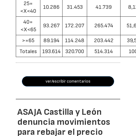
25=
10.286
31.453
41.739
8,1
<X<40
40=
93.267
172.207
265.474
51,
<X<65
>=65
89.194
114.248
203.442
39,
Totales
193.614
320.700
514.314
10
ver/escribir comentarios
ASAJA Castilla y León
denuncia movimientos
para rebajar el precio