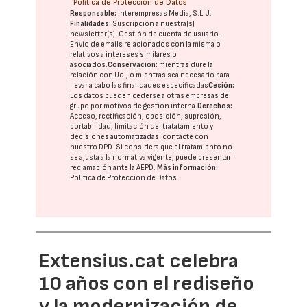
Política de Protección de Datos
Responsable:
Interempresas Media, S.L.U.
Finalidades:
Suscripción a nuestra(s)
newsletter(s). Gestión de cuenta de usuario.
Envío de emails relacionados con la misma o
relativos a intereses similares o
asociados.
Conservación:
mientras dure la
relación con Ud., o mientras sea necesario para
llevar a cabo las finalidades especificadas
Cesión:
Los datos pueden cederse a otras
empresas del
grupo
por motivos de gestión interna.
Derechos:
Acceso, rectificación, oposición, supresión,
portabilidad, limitación del tratatamiento y
decisiones automatizadas:
contacte con
nuestro DPD
. Si considera que el tratamiento no
se ajusta a la normativa vigente, puede presentar
reclamación ante la
AEPD
.
Más información:
Política de Protección de Datos
Extensius.cat celebra
10 años con el rediseño
y la modernización de